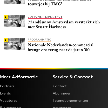
touwtjes bij TMG’
CUSTOMER EXPERIENCE
72andSunny Amsterdam versterkt zich
met Stuart Harkness
PROGRAMMATIC
Nationale Nederlanden-commercial
brengt ons terug naar de jaren '80
Meer Adformatie
Service & Contact
Partners
Contact
Events
Abonneren
Vacatures
Teamabonnementen
Whitepapers
Adverteren