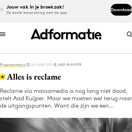
Jouw vak in je broekzak!
Download
De beste leeservaring met de app
Abonneer nu
Abonneer nu
Programmatic
24 JUNI 2015
AAD KUIJPER
Log in
Alles is reclame
Reclame via massamedia is nog lang niet dood,
Download de app
stelt Aad Kuijper. Maar we moeten wel terug naar
Volg het laatste nieuws via de Adformatie
de uitgangspunten. Want die zijn we een…
Nieuws app