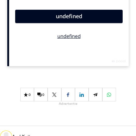
Bureaus
Campagnes
Carriere
Contentmarketing
Craft
Customer Experience
Data & Insights
Design
Digital transformation
Diversiteit
0
0
Effectiviteit
Advertentie
Gedragsverandering
Influencer marketing
Interne communicatie
Martech