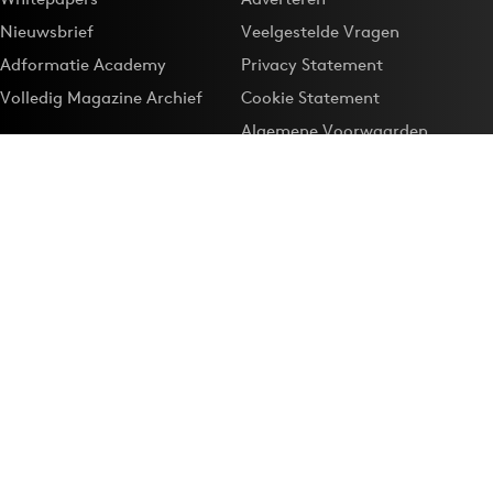
Nieuwsbrief
Veelgestelde Vragen
Adformatie Academy
Privacy Statement
Volledig Magazine Archief
Cookie Statement
Algemene Voorwaarden
Onze app
Maak Adformatie.nl je
Google-favoriet
Privacyinstellingen
Download de
Adformatie Nieuws App