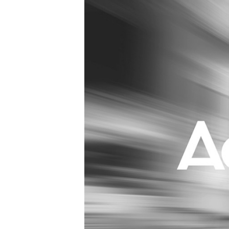
Carriere
Effectiviteit
Contentmarketing
Gedragsverand
Craft
Influencer mar
Customer Experience
Interne commu
Data & Insights
Martech