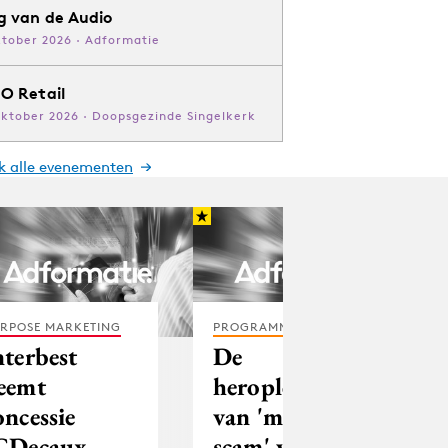
g van de Audio
ktober 2026 · Adformatie
O Retail
oktober 2026 · Doopsgezinde Singelkerk
jk alle evenementen
RPOSE MARKETING
PROGRAMMATIC
nterbest
De
eemt
heropleving
oncessie
van 'mobile
CDecaux
scam' via