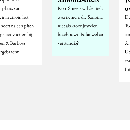
o
tplaats voor
Roto Smeets wil de titels
sen in en om het
overnemen, die Sanoma
De
 heeft na een pitch
niet als kroonjuwelen
'R
pr-activiteiten bij
beschouwt. Is dat wel zo
aa
en & Barbosa
verstandig?
Am
rgebracht.
Ut
ov
In