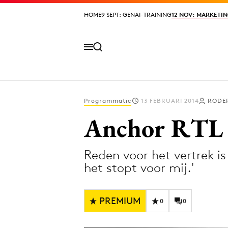
HOME
HOME
9 SEPT: GENAI-TRAINING
9 SEPT: GENAI-TRAINING
12 NOV: MARKETIN
12 NOV: MARKETIN
Programmatic
13 FEBRUARI 2014
RODE
Volg het laatste nieuws via de Adformatie N
Anchor RTL 
Reden voor het vertrek i
Topics
het stopt voor mij.'
Artificial Intelligence
Design
Bureaus
Digital transf
PREMIUM
0
0
Campagnes
Diversiteit