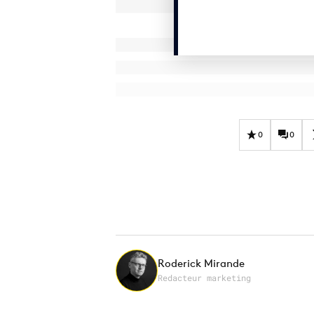
0
0
Roderick Mirande
Redacteur marketing