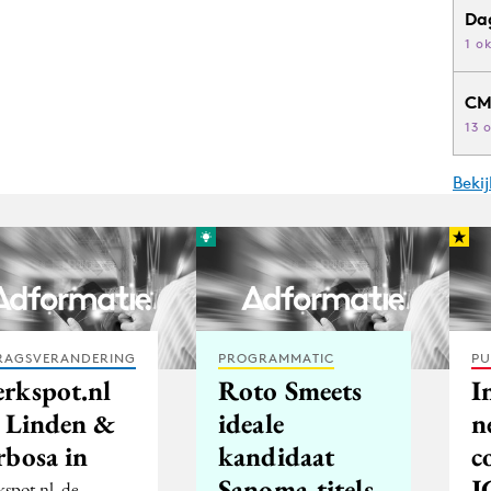
Da
1 o
CM
13 
Beki
RAGSVERANDERING
PROGRAMMATIC
PU
rkspot.nl
Roto Smeets
I
t Linden &
ideale
n
rbosa in
kandidaat
c
Sanoma-titels
J
spot.nl, de