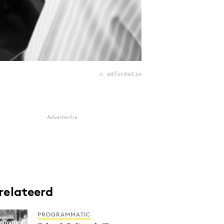
© adformatie
Advertentie
relateerd
PROGRAMMATIC