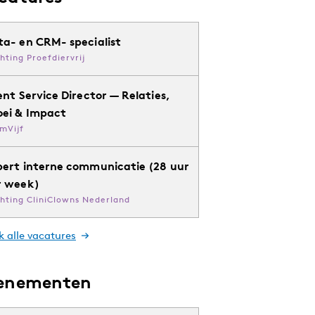
ta- en CRM- specialist
chting Proefdiervrij
ent Service Director — Relaties,
oei & Impact
mVijf
pert interne communicatie (28 uur
r week)
chting CliniClowns Nederland
k alle vacatures
enementen