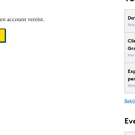
een account vereist.
Da
Sti
Cli
Gr
Vor
Ex
pe
Sti
Bekij
Ev