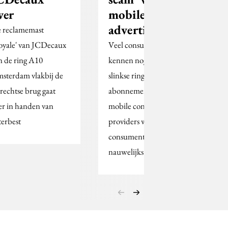
ver
mobile
advertising
 reclamemast
oyale' van JCDecaux
Veel consumenten
n de ring A10
kennen nog wel de
sterdam vlakbij de
slinkse ringtone
rechtse brug gaat
abonnementen van
er in handen van
mobile content
terbest
providers waar de
consument zich
nauwelijks voor kon…