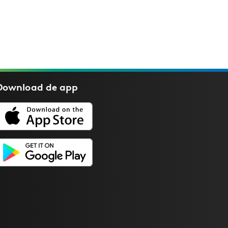
Download de
app