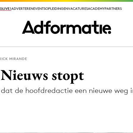
GLIVE!
GLIVE!
ADVERTEREN
ADVERTEREN
EVENTS
EVENTS
OPLEIDINGEN
OPLEIDINGEN
VACATURES
VACATURES
ACADEMY
ACADEMY
PARTNERS
PARTNERS
RICK MIRANDE
ieuws app
Nieuws stopt
s dat de hoofdredactie een nieuwe weg 
Media
ormation
Merkstrategie
PR