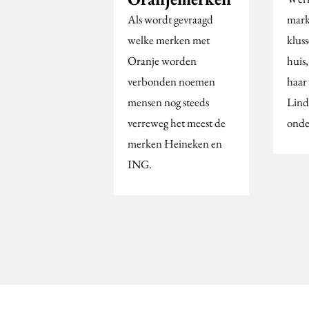
Als wordt gevraagd
mark
welke merken met
klus
Oranje worden
huis,
verbonden noemen
haar 
mensen nog steeds
Lind
verreweg het meest de
onde
merken Heineken en
ING.