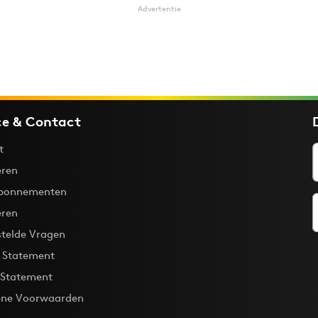
Advertentie
ce & Contact
t
ren
bonnementen
eren
stelde Vragen
y Statement
 Statement
ne Voorwaarden