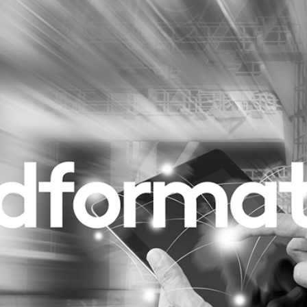
Programmatic
ering
Purpose Marketing
keting
Reputatie & crisis
nicatie