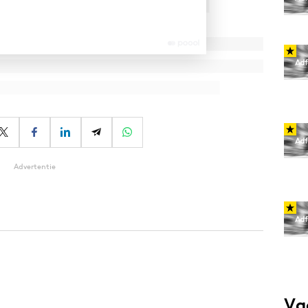
Advertentie
Va