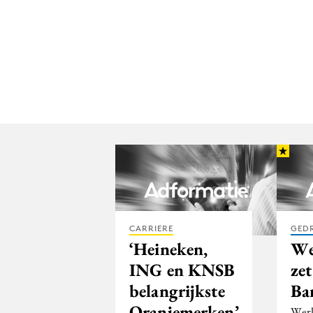
CARRIERE
GED
‘Heineken,
We
ING en KNSB
ze
belangrijkste
Ba
Oranjemerken’
Werk