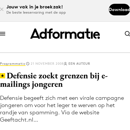
Jouw vak in je broekzak!
Download
De beste leeservaring met de app
Abonneer nu
Abonneer nu
Programmatic
21 NOVEMBER 2008
EEN AUTEUR
Log in
Defensie zoekt grenzen bij e-
mailings jongeren
Download de app
Volg het laatste nieuws via de Adformatie
Defensie begeeft zich met een virale campagne
jongeren om voor het leger te werven op het
Nieuws app
randje van spamming. Via de website
Geeftacht.nl…