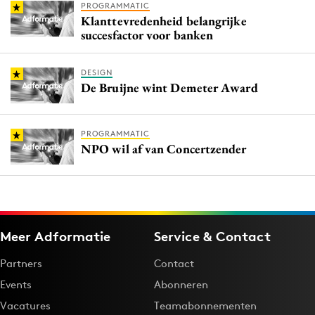
PROGRAMMATIC
Klanttevredenheid belangrijke
succesfactor voor banken
DESIGN
De Bruijne wint Demeter Award
PROGRAMMATIC
NPO wil af van Concertzender
Meer Adformatie
Service & Contact
Partners
Contact
Events
Abonneren
Vacatures
Teamabonnementen