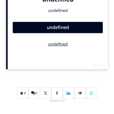
Bureaus
Campagnes
Carriere
Contentmarketing
Craft
Customer Experience
Data & Insights
Design
Digital transformation
Diversiteit
Effectiviteit
Gedragsverandering
0
0
Influencer marketing
Advertentie
Interne communicatie
Martech