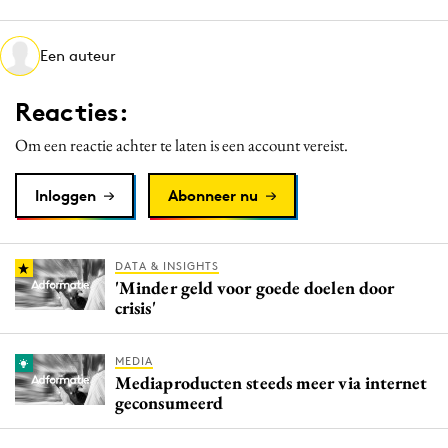
Media
Merkstrategie
Een auteur
PR
Reacties:
Programmatic
Purpose Marketing
Om een reactie achter te laten is een account vereist.
Reputatie & crisis
Inloggen
Abonneer nu
DATA & INSIGHTS
'Minder geld voor goede doelen door
crisis'
MEDIA
Mediaproducten steeds meer via internet
geconsumeerd