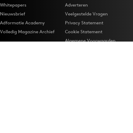
Whitepapers
Adverteren
Nieuwsbrief
Veelgestelde Vragen
Adformatie Academy
Privacy Statement
Volledig Magazine Archief
Cookie Statement
Algemene Voorwaarden
Onze app
Maak Adformatie.nl je
Google-favoriet
Privacyinstellingen
Download de
Adformatie Nieuws App