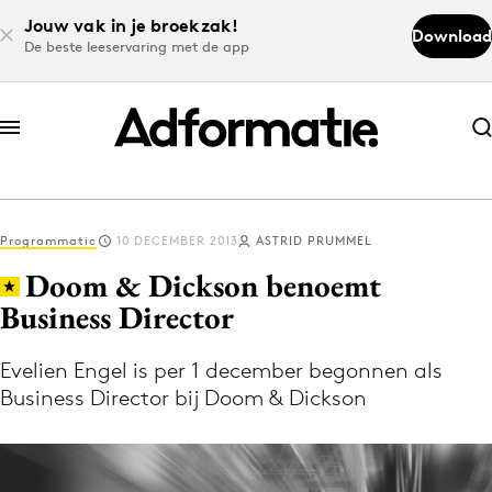
Jouw vak in je broekzak!
Download
De beste leeservaring met de app
Abonneer nu
Abonneer nu
Programmatic
10 DECEMBER 2013
ASTRID PRUMMEL
Log in
Doom & Dickson benoemt
Business Director
Download de app
Volg het laatste nieuws via de Adformatie
Evelien Engel is per 1 december begonnen als
Business Director bij Doom & Dickson
Nieuws app