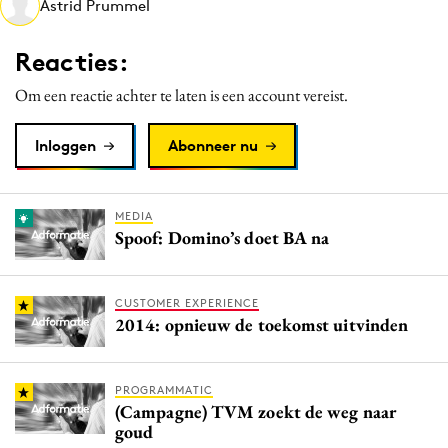
Astrid Prummel
Media
Merkstrategie
Reacties:
PR
Om een reactie achter te laten is een account vereist.
Programmatic
Purpose Marketing
Inloggen
Abonneer nu
Reputatie & crisis
MEDIA
Spoof: Domino’s doet BA na
CUSTOMER EXPERIENCE
2014: opnieuw de toekomst uitvinden
PROGRAMMATIC
(Campagne) TVM zoekt de weg naar
goud