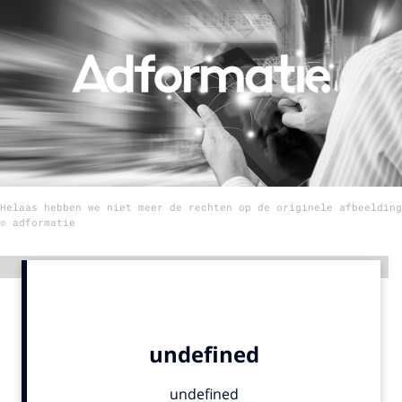
Menu
Home
9 sept: GenAI-training
12 nov: MarketingLive!
Adverteren
Helaas hebben we niet meer de rechten op de originele afbeelding
Events
© adformatie
Opleidingen
Vacatures
Advertentie
Academy
Partners
Topics
Artificial Intelligence