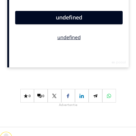
Bureaus
Campagnes
Carriere
Contentmarketing
Craft
Customer Experience
Data & Insights
Design
Digital transformation
Diversiteit
0
0
Effectiviteit
Advertentie
Gedragsverandering
Influencer marketing
Interne communicatie
Martech