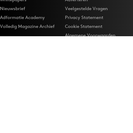
Nieuwsbrief
Veelgestelde Vragen
Adformatie Academy
Privacy Statement
Volledig Magazine Archief
Cookie Statement
Algemene Voorwaarden
Onze app
Maak Adformatie.nl je
Google-favoriet
Privacyinstellingen
Download de
Adformatie Nieuws App