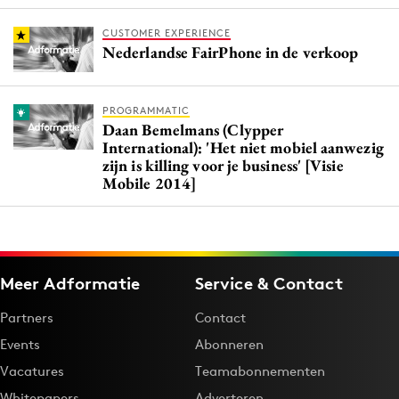
CUSTOMER EXPERIENCE
Nederlandse FairPhone in de verkoop
PROGRAMMATIC
Daan Bemelmans (Clypper
International): 'Het niet mobiel aanwezig
zijn is killing voor je business' [Visie
Mobile 2014]
Meer Adformatie
Service & Contact
Partners
Contact
Events
Abonneren
Vacatures
Teamabonnementen
Whitepapers
Adverteren