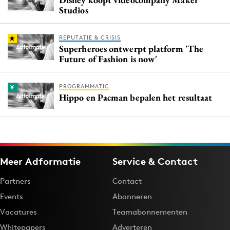
Studios
REPUTATIE & CRISIS
Superheroes ontwerpt platform 'The
Future of Fashion is now'
PROGRAMMATIC
Hippo en Pacman bepalen het resultaat
Meer Adformatie
Service & Contact
Partners
Contact
Events
Abonneren
Vacatures
Teamabonnementen
Whitepapers
Adverteren