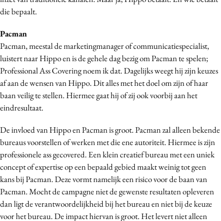
Media
die bepaalt.
Merkstrategie
Pacman
PR
Pacman, meestal de marketingmanager of communicatiespecialist,
Programmatic
luistert naar Hippo en is de gehele dag bezig om Pacman te spelen;
Purpose Marketing
Professional Ass Covering noem ik dat. Dagelijks weegt hij zijn keuzes
af aan de wensen van Hippo. Dit alles met het doel om zijn of haar
Reputatie & crisis
baan veilig te stellen. Hiermee gaat hij of zij ook voorbij aan het
eindresultaat.
De invloed van Hippo en Pacman is groot. Pacman zal alleen bekende
bureaus voorstellen of werken met die ene autoriteit. Hiermee is zijn
professionele ass gecovered. Een klein creatief bureau met een uniek
concept of expertise op een bepaald gebied maakt weinig tot geen
kans bij Pacman. Deze vormt namelijk een risico voor de baan van
Pacman. Mocht de campagne niet de gewenste resultaten opleveren
dan ligt de verantwoordelijkheid bij het bureau en niet bij de keuze
voor het bureau. De impact hiervan is groot. Het levert niet alleen