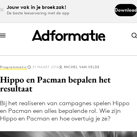
Jouw vak in je broekzak!
Download
De beste leeservaring met de app
Abonneer nu
Abonneer nu
Programmatic
31 MAART 2014
MICHEL VAN VELDE
Log in
Hippo en Pacman bepalen het
resultaat
Download de app
Volg het laatste nieuws via de Adformatie
Bij het realiseren van campagnes spelen Hippo
en Pacman een alles bepalende rol. Wie zijn
Nieuws app
Hippo en Pacman en hoe overtuig je ze?