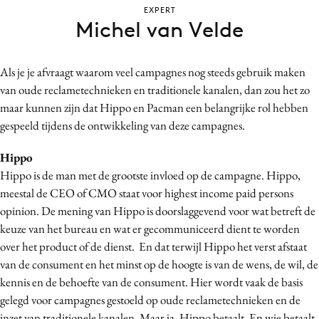
EXPERT
Bureaus
Michel van Velde
Campagnes
Carriere
Als je je afvraagt waarom veel campagnes nog steeds gebruik maken
Contentmarketing
van oude reclametechnieken en traditionele kanalen, dan zou het zo
Craft
maar kunnen zijn dat Hippo en Pacman een belangrijke rol hebben
Customer Experience
gespeeld tijdens de ontwikkeling van deze campagnes.
Data & Insights
Hippo
Design
Hippo is de man met de grootste invloed op de campagne. Hippo,
Digital transformation
meestal de CEO of CMO staat voor highest income paid persons
Diversiteit
opinion. De mening van Hippo is doorslaggevend voor wat betreft de
Effectiviteit
keuze van het bureau en wat er gecommuniceerd dient te worden
over het product of de dienst. En dat terwijl Hippo het verst afstaat
Gedragsverandering
van de consument en het minst op de hoogte is van de wens, de wil, de
Influencer marketing
kennis en de behoefte van de consument. Hier wordt vaak de basis
Interne communicatie
gelegd voor campagnes gestoeld op oude reclametechnieken en de
Martech
inzet van traditionele kanalen. Maar ja, Hippo betaalt. En wie betaalt