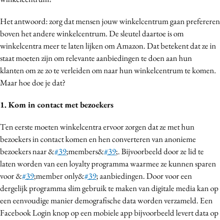
Media
Het antwoord: zorg dat mensen jouw winkelcentrum gaan prefereren
Merkstrategie
boven het andere winkelcentrum. De sleutel daartoe is om
PR
winkelcentra meer te laten lijken om Amazon. Dat betekent dat ze in
Programmatic
staat moeten zijn om relevante aanbiedingen te doen aan hun
Purpose Marketing
klanten om ze zo te verleiden om naar hun winkelcentrum te komen.
Maar hoe doe je dat?
Reputatie & crisis
1. Kom in contact met bezoekers
Ten eerste moeten winkelcentra ervoor zorgen dat ze met hun
bezoekers in contact komen en hen converteren van anonieme
bezoekers naar &
#39
;members&
#39
;. Bijvoorbeeld door ze lid te
laten worden van een loyalty programma waarmee ze kunnen sparen
voor &
#39
;member only&
#39
; aanbiedingen. Door voor een
dergelijk programma slim gebruik te maken van digitale media kan op
een eenvoudige manier demografische data worden verzameld. Een
Facebook Login knop op een mobiele app bijvoorbeeld levert data op