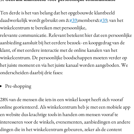
Ten derde is het van belang dat het opgebouwde klantbeeld
daadwerkelijk wordt gebruikt om &
#39
;members&
#39
; van het
winkelcentrum te bereiken met persoonlijke,
relevante communicatie. Relevant betekent hier dat een persoonlijke
aanbieding aansluit bij het eerdere bezoek- en koopgedrag van de
klant, of met eerdere interactie met de online kanalen van het
winkelcentrum. De persoonlijke boodschappen moeten verder op
het juiste moment en via het juiste kanaal worden aangeboden. We
onderscheiden daarbij drie fases:
Pre-shopping
28% van de mensen die iets in een winkel koopt heeft zich vooraf
online georienteerd. Als winkelcentrum heb je met een mobiele app
en website dus krachtige tools in handen om mensen vooraf te
interesseren voor de winkels, evenementen, aanbiedingen en andere
dingen die in het winkelcentrum gebeuren, zeker als de content