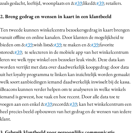
zoals geslacht, leeftijd, woonplaats en &
#39
;liked&
#39
; retailers.
2. Breng gedrag en wensen in kaart in een klantbeeld
Ten tweede kunnen winkelcentra bezoekersgedrag in kaart brengen
vanuit offline en online kanalen. Door klanten de mogelijkheid te
bieden om &
#39
;wish lists&
#39
; te maken en &
#39
;favorite
stores&
#39
; te selecteren in de mobiele app van het winkelcentrum
leren we welk type winkel een bezoeker leuk vindt. Deze data kan
worden verrijkt met data over daadwerkelijk koopgedrag: door data
uit het loyalty programma te linken kan inzichtelijk worden gemaakt
welk soort aanbiedingen iemand daadwerkelijk inwisselt bij de kassa.
iBeacons kunnen verder helpen om te analyseren in welke winkels
iemand is geweest, hoe vaak en hoe recent. Door alle data toe te
voegen aan een enkel &
#39
;record&
#39
; kan het winkelcentrum een
heel precies beeld opbouwen van het gedrag en de wensen van iedere
klant.
3. Gebruik klantbeeld voor persoonlijke communicatie