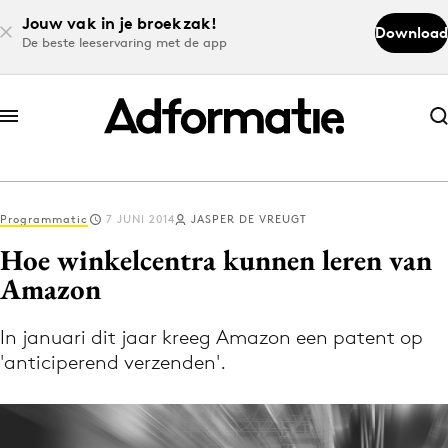
Jouw vak in je broekzak!
Download
De beste leeservaring met de app
Abonneer nu
Abonneer nu
Programmatic
7 JUNI 2014
JASPER DE VREUGT
Log in
Hoe winkelcentra kunnen leren van
Amazon
Download de app
Volg het laatste nieuws via de Adformatie
In januari dit jaar kreeg Amazon een patent op
'anticiperend verzenden'.
Nieuws app