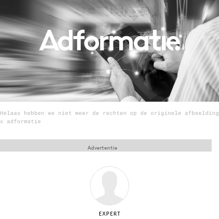
Menu
Home
9 sept: GenAI-training
12 nov: MarketingLive!
Adverteren
Helaas hebben we niet meer de rechten op de originele afbeelding
Events
© adformatie
Opleidingen
Vacatures
Advertentie
Academy
Partners
Topics
Artificial Intelligence
EXPERT