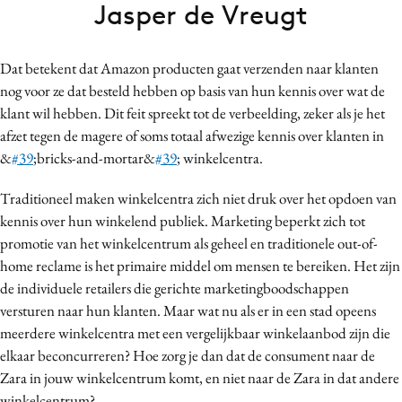
Jasper de Vreugt
Bureaus
Campagnes
Dat betekent dat Amazon producten gaat verzenden naar klanten
Carriere
nog voor ze dat besteld hebben op basis van hun kennis over wat de
Contentmarketing
klant wil hebben. Dit feit spreekt tot de verbeelding, zeker als je het
Craft
afzet tegen de magere of soms totaal afwezige kennis over klanten in
Customer Experience
&
#39
;bricks-and-mortar&
#39
; winkelcentra.
Data & Insights
Traditioneel maken winkelcentra zich niet druk over het opdoen van
Design
kennis over hun winkelend publiek. Marketing beperkt zich tot
Digital transformation
promotie van het winkelcentrum als geheel en
traditionele out-of-
Diversiteit
home reclame
is het primaire middel om mensen te bereiken. Het zijn
Effectiviteit
de individuele retailers die gerichte marketingboodschappen
versturen naar hun klanten. Maar wat nu als er in een stad opeens
Gedragsverandering
meerdere winkelcentra
met een vergelijkbaar winkelaanbod zijn
die
Influencer marketing
elkaar beconcurreren? Hoe zorg je dan dat de consument naar de
Interne communicatie
Zara in jouw winkelcentrum komt, en niet naar de Zara in dat andere
Martech
winkelcentrum?