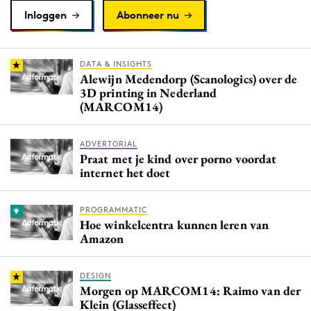
Inloggen
Abonneer nu
DATA & INSIGHTS
Alewijn Medendorp (Scanologics) over de
3D printing in Nederland
(MARCOM14)
ADVERTORIAL
Praat met je kind over porno voordat
internet het doet
PROGRAMMATIC
Hoe winkelcentra kunnen leren van
Amazon
DESIGN
Morgen op MARCOM14: Raimo van der
Klein (Glasseffect)