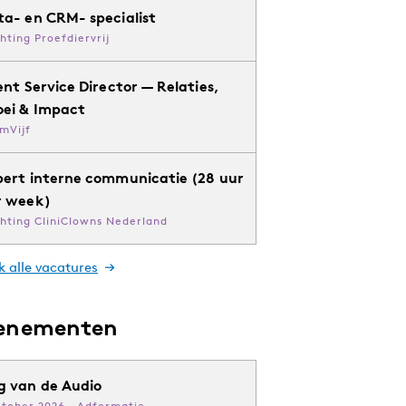
ta- en CRM- specialist
chting Proefdiervrij
ent Service Director — Relaties,
oei & Impact
mVijf
pert interne communicatie (28 uur
r week)
chting CliniClowns Nederland
k alle vacatures
enementen
g van de Audio
ktober 2026 · Adformatie