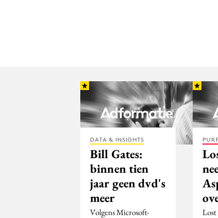
DATA & INSIGHTS
PUR
Bill Gates:
Lo
binnen tien
ne
jaar geen dvd's
As
meer
ov
Volgens Microsoft-
Lost