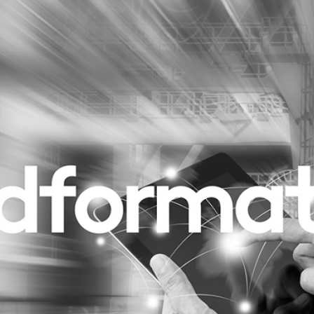
Programmatic
ering
Purpose Marketing
keting
Reputatie & crisis
nicatie