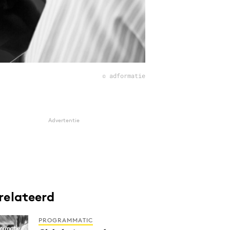
© adformatie
Advertentie
relateerd
PROGRAMMATIC