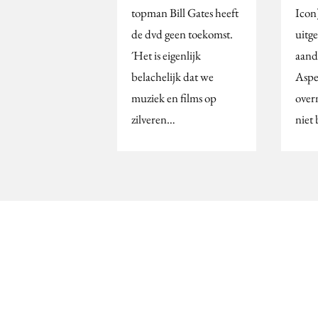
topman Bill Gates heeft
Icon
de dvd geen toekomst.
uitge
´Het is eigenlijk
aand
belachelijk dat we
Aspe
muziek en films op
over
zilveren…
niet