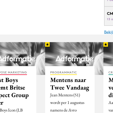
CM
13 
Beki
POSE MARKETING
PROGRAMMATIC
CR
st Boys
Mentens naar
M
emt Britse
Twee Vandaag
v
pect Group
d
Jean Mentens (51)
er
wordt per 1 augustus
Aa
 Boys Icon (LB
namens de Avro
va