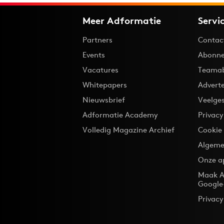
Meer Adformatie
Servi
Partners
Contac
Events
Abonne
Vacatures
Teama
Whitepapers
Advert
Nieuwsbrief
Veelge
Adformatie Academy
Privac
Volledig Magazine Archief
Cookie
Algeme
Onze a
Maak A
Google
Privacy