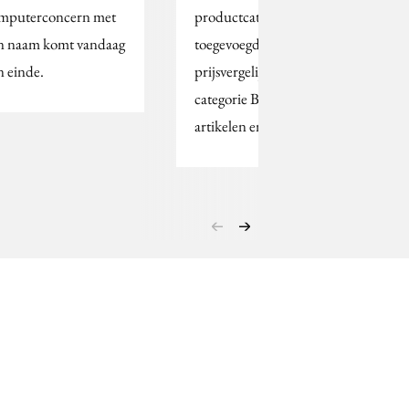
mputerconcern met
productcategorieën
jn naam komt vandaag
toegevoegd aan zijn
n einde.
prijsvergelijker: de
categorie Baby & kind
artikelen en de…