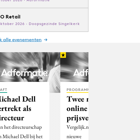
O Retail
oktober 2026 · Doopsgezinde Singelkerk
jk alle evenementen
AFT
PROGRAMMATIC
ichael Dell
Twee nieuwe
ertrekt als
online
irecteur
prijsvergelijkers
n het directeurschap
Vergelijk.nl heeft twee
n Michael Dell bij het
nieuwe