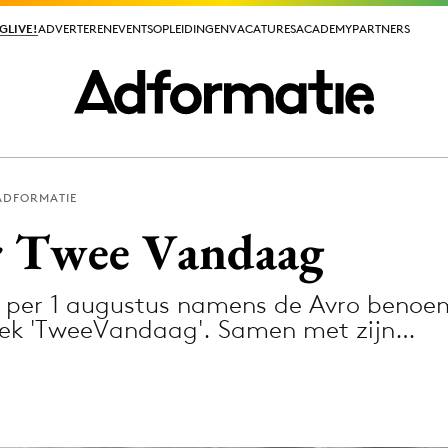
GLIVE!
GLIVE!
ADVERTEREN
ADVERTEREN
EVENTS
EVENTS
OPLEIDINGEN
OPLEIDINGEN
VACATURES
VACATURES
ACADEMY
ACADEMY
PARTNERS
PARTNERS
ADFORMATIE
ieuws app
r Twee Vandaag
 per 1 augustus namens de Avro benoe
riek 'TweeVandaag'. Samen met zijn…
Media
ormation
Merkstrategie
PR