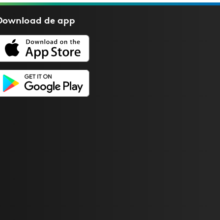
Download de
app