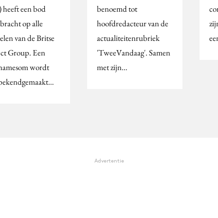
) heeft een bod
benoemd tot
co
bracht op alle
hoofdredacteur van de
zi
elen van de Britse
actualiteitenrubriek
ee
ct Group. Een
'TweeVandaag'. Samen
namesom wordt
met zijn…
 bekendgemaakt…
Advertentie