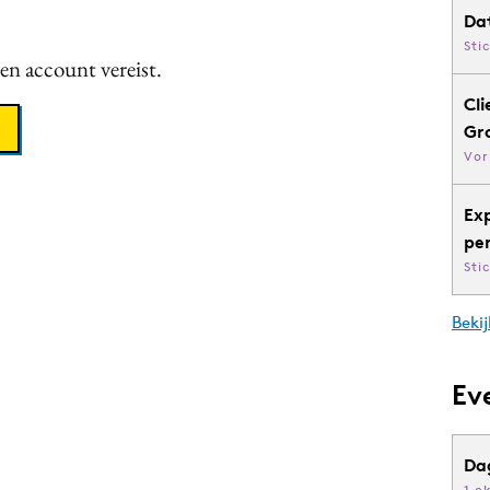
Da
Sti
een account vereist.
Cli
Gr
Vor
Ex
pe
Sti
Bekij
Ev
Da
1 o