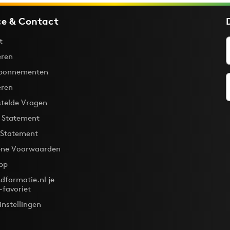
ce & Contact
t
ren
bonnementen
eren
stelde Vragen
y Statement
 Statement
ne Voorwaarden
pp
dformatie.nl je
-favoriet
instellingen