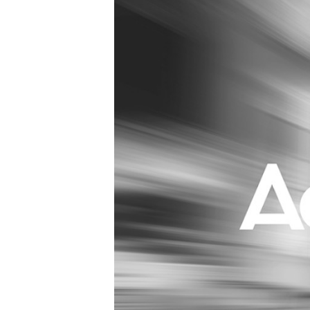
Carriere
Effectiviteit
Contentmarketing
Gedragsverand
Craft
Influencer mar
Customer Experience
Interne commu
Data & Insights
Martech