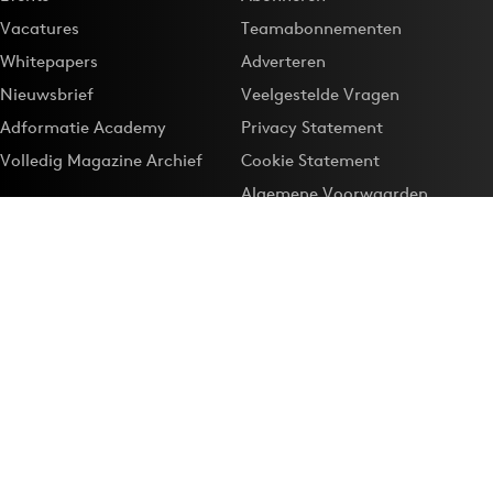
Vacatures
Teamabonnementen
Whitepapers
Adverteren
Nieuwsbrief
Veelgestelde Vragen
Adformatie Academy
Privacy Statement
Volledig Magazine Archief
Cookie Statement
Algemene Voorwaarden
Onze app
Maak Adformatie.nl je
Google-favoriet
Privacyinstellingen
Download de
Adformatie Nieuws App