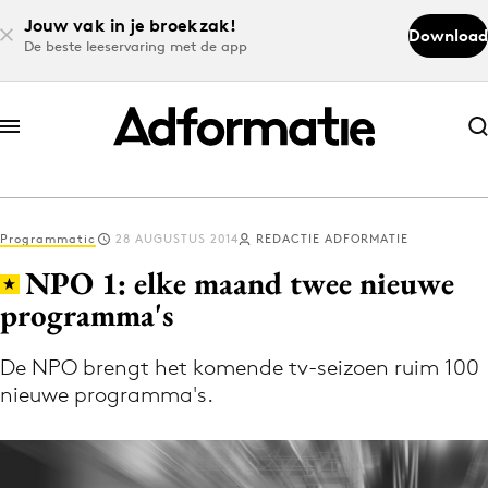
Jouw vak in je broekzak!
Download
De beste leeservaring met de app
Abonneer nu
Abonneer nu
Programmatic
28 AUGUSTUS 2014
REDACTIE ADFORMATIE
Log in
NPO 1: elke maand twee nieuwe
programma's
Download de app
Volg het laatste nieuws via de Adformatie
De NPO brengt het komende tv-seizoen ruim 100
nieuwe programma's.
Nieuws app