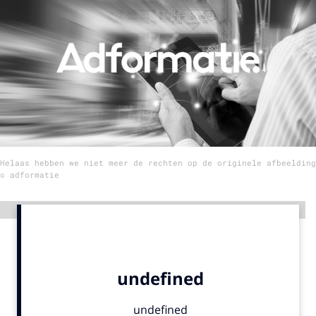
Menu
Home
9 sept: GenAI-training
12 nov: MarketingLive!
Adverteren
Helaas hebben we niet meer de rechten op de originele afbeelding
Events
© adformatie
Opleidingen
Vacatures
Advertentie
Academy
Partners
Topics
Artificial Intelligence