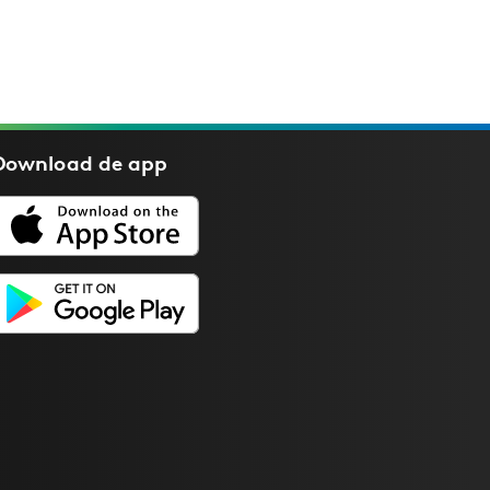
Download de
app