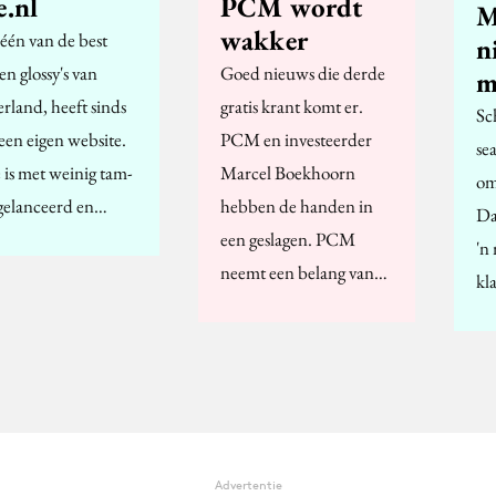
e.nl
PCM wordt
M
wakker
 één van de best
n
en glossy's van
Goed nieuws die derde
m
rland, heeft sinds
gratis krant komt er.
Sc
een eigen website.
PCM en investeerder
se
 is met weinig tam-
Marcel Boekhoorn
om
gelanceerd en…
hebben de handen in
Da
een geslagen. PCM
'n
neemt een belang van…
kl
Advertentie