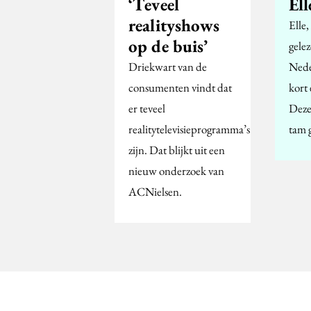
‘Teveel
Ell
realityshows
Elle,
op de buis’
gelez
Driekwart van de
Nede
consumenten vindt dat
kort 
er teveel
Deze
realitytelevisieprogramma’s
tam 
zijn. Dat blijkt uit een
nieuw onderzoek van
ACNielsen.