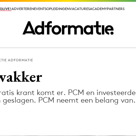
GLIVE!
GLIVE!
ADVERTEREN
ADVERTEREN
EVENTS
EVENTS
OPLEIDINGEN
OPLEIDINGEN
VACATURES
VACATURES
ACADEMY
ACADEMY
PARTNERS
PARTNERS
TIE ADFORMATIE
ieuws app
wakker
ratis krant komt er. PCM en investeerd
n geslagen. PCM neemt een belang van
Media
ormation
Merkstrategie
PR