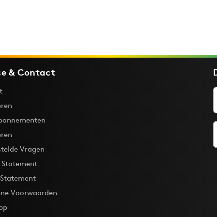
ce & Contact
t
ren
bonnementen
eren
stelde Vragen
y Statement
 Statement
ne Voorwaarden
pp