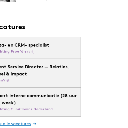
catures
ta- en CRM- specialist
chting Proefdiervrij
ent Service Director — Relaties,
oei & Impact
mVijf
pert interne communicatie (28 uur
r week)
chting CliniClowns Nederland
k alle vacatures