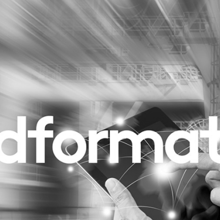
Programmatic
ering
Purpose Marketing
keting
Reputatie & crisis
nicatie