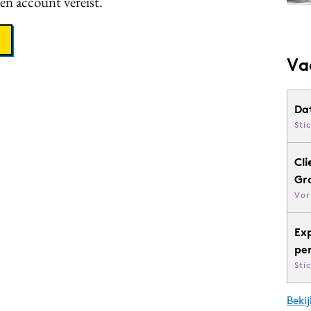
een account vereist.
Va
Da
Sti
Cli
Gr
Vor
Ex
pe
Sti
Bekij