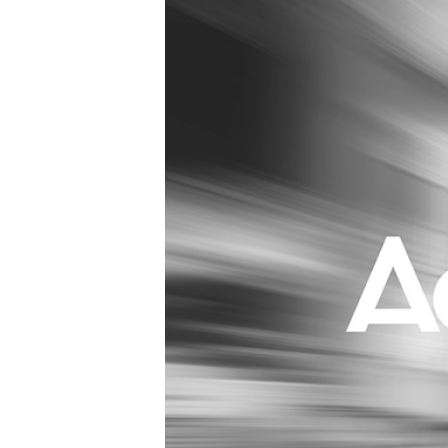
Carriere
Effectiviteit
Contentmarketing
Gedragsverand
Craft
Influencer mar
Customer Experience
Interne commu
Data & Insights
Martech