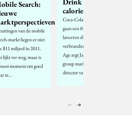
Drink je
obile Search:
calorieën weg
ieuwe
Coca-Cola en Nestle
arktperspectieven
gaan een frisdrank
hattingen van de mobile
lanceren die calorieën
arch-markt liegen er niet
verbranden. Op Ad
: $11 miljard in 2011.
Age zegt Jason Warner,
t lijkt ver weg, maar is
group marketing
 mooi moment om goed
director van…
aar te…