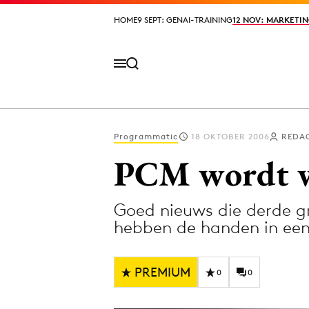
HOME
HOME
9 SEPT: GENAI-TRAINING
9 SEPT: GENAI-TRAINING
12 NOV: MARKETIN
12 NOV: MARKETIN
Programmatic
18 OKTOBER 2006
REDAC
Volg het laatste nieuws via de Adformatie N
PCM wordt 
Goed nieuws die derde g
Topics
hebben de handen in ee
Artificial Intelligence
Design
Bureaus
Digital transf
PREMIUM
0
0
Campagnes
Diversiteit