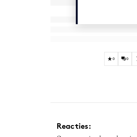
0
0
Reacties: