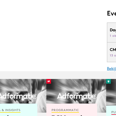
Ev
Da
1 o
CM
13 
Beki
 & INSIGHTS
PROGRAMMATIC
PU