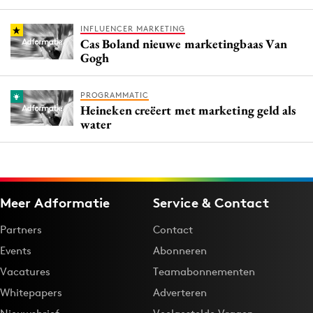
INFLUENCER MARKETING
Cas Boland nieuwe marketingbaas Van
Gogh
PROGRAMMATIC
Heineken creëert met marketing geld als
water
Meer Adformatie
Service & Contact
Partners
Contact
Events
Abonneren
Vacatures
Teamabonnementen
Whitepapers
Adverteren