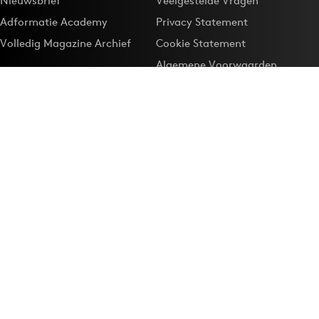
Nieuwsbrief
Veelgestelde Vragen
Adformatie Academy
Privacy Statement
Volledig Magazine Archief
Cookie Statement
Algemene Voorwaarden
Onze app
Maak Adformatie.nl je
Google-favoriet
Privacyinstellingen
Download de
Adformatie Nieuws App