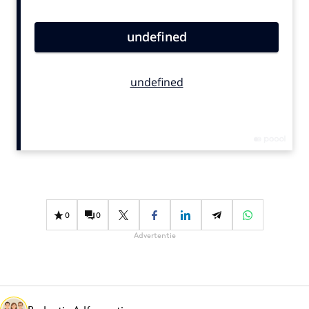
Bureaus
Campagnes
Carriere
Contentmarketing
Craft
Customer Experience
Data & Insights
Design
Digital transformation
Diversiteit
0
0
Effectiviteit
Advertentie
Gedragsverandering
Influencer marketing
Interne communicatie
Martech