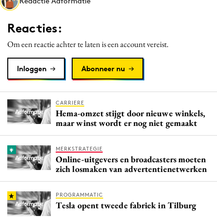
Redactie Adformatie
Media
Merkstrategie
Reacties:
PR
Om een reactie achter te laten is een account vereist.
Programmatic
Purpose Marketing
Inloggen
Abonneer nu
Reputatie & crisis
CARRIERE
Hema-omzet stijgt door nieuwe winkels,
maar winst wordt er nog niet gemaakt
MERKSTRATEGIE
Online-uitgevers en broadcasters moeten
zich losmaken van advertentienetwerken
PROGRAMMATIC
Tesla opent tweede fabriek in Tilburg