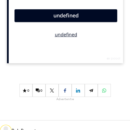
Bureaus
Campagnes
Carriere
Contentmarketing
Craft
Customer Experience
Data & Insights
Design
Digital transformation
Diversiteit
0
0
Effectiviteit
Advertentie
Gedragsverandering
Influencer marketing
Interne communicatie
Martech