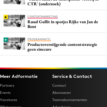
CTR' (onderzoek)
CONTENTMARKETING
Ruud Gullit in spotjes Rijks van Jan de
Bont
PROGRAMMATIC
Productoverstijgende contentstrategie
geen sinecure
Meer Adformatie
Service & Contact
Partners
Contact
Events
Abonneren
Vacatures
Teamabonnementen
Whitepapers
Adverteren