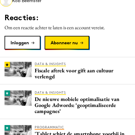
Rob Beemster
Media
Merkstrategie
Reacties:
PR
Om een reactie achter te laten is een account vereist.
Programmatic
Purpose Marketing
Inloggen
Abonneer nu
Reputatie & crisis
DATA & INSIGHTS
Fiscale aftrek voor gift aan cultuur
verlengd
DATA & INSIGHTS
De nieuwe mobiele optimalisatie van
Google Adwords: ‘geoptimaliseerde
campagnes’
PROGRAMMATIC
'Tablet schiet de smartphone voorbij in