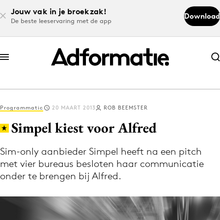
Jouw vak in je broekzak!
Download
De beste leeservaring met de app
Abonneer nu
Abonneer nu
Programmatic
20 MAART 2013
ROB BEEMSTER
Log in
Simpel kiest voor Alfred
Sim-only aanbieder Simpel heeft na een pitch
Download de app
met vier bureaus besloten haar communicatie
Volg het laatste nieuws via de Adformatie
onder te brengen bij Alfred.
Nieuws app