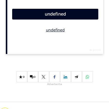
Bureaus
Campagnes
Carriere
Contentmarketing
Craft
Customer Experience
Data & Insights
Design
Digital transformation
Diversiteit
0
0
Effectiviteit
Advertentie
Gedragsverandering
Influencer marketing
Interne communicatie
Martech