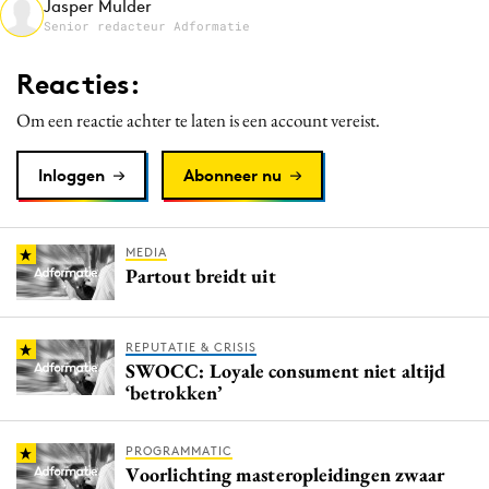
Jasper Mulder
Media
Senior redacteur Adformatie
Merkstrategie
Reacties:
PR
Om een reactie achter te laten is een account vereist.
Programmatic
Purpose Marketing
Inloggen
Abonneer nu
Reputatie & crisis
MEDIA
Partout breidt uit
REPUTATIE & CRISIS
SWOCC: Loyale consument niet altijd
‘betrokken’
PROGRAMMATIC
Voorlichting masteropleidingen zwaar