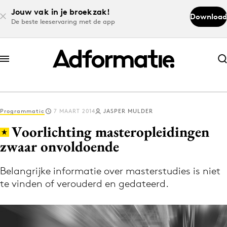
Jouw vak in je broekzak!
Download
De beste leeservaring met de app
Abonneer nu
Abonneer nu
Programmatic
7 MAART 2014
JASPER MULDER
Log in
Voorlichting masteropleidingen
zwaar onvoldoende
Download de app
Volg het laatste nieuws via de Adformatie
Belangrijke informatie over masterstudies is niet
te vinden of verouderd en gedateerd.
Nieuws app