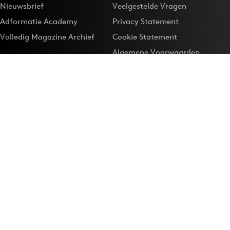
Nieuwsbrief
Veelgestelde Vragen
Adformatie Academy
Privacy Statement
Volledig Magazine Archief
Cookie Statement
Algemene Voorwaarden
Onze app
Maak Adformatie.nl je
Google-favoriet
Privacyinstellingen
Download de
Adformatie Nieuws App