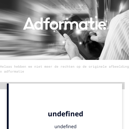
Menu
Home
9 sept: GenAI-training
12 nov: MarketingLive!
Adverteren
Helaas hebben we niet meer de rechten op de originele afbeelding
Events
© adformatie
Opleidingen
Vacatures
Advertentie
Academy
Partners
Topics
Artificial Intelligence