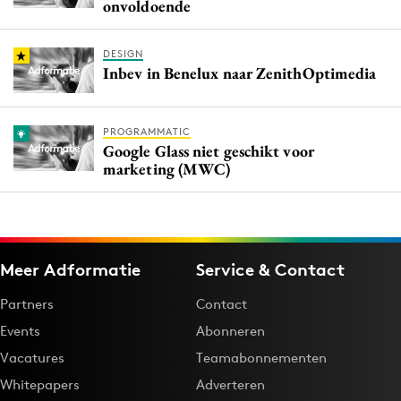
onvoldoende
DESIGN
Inbev in Benelux naar ZenithOptimedia
PROGRAMMATIC
Google Glass niet geschikt voor
marketing (MWC)
Meer Adformatie
Service & Contact
Partners
Contact
Events
Abonneren
Vacatures
Teamabonnementen
Whitepapers
Adverteren