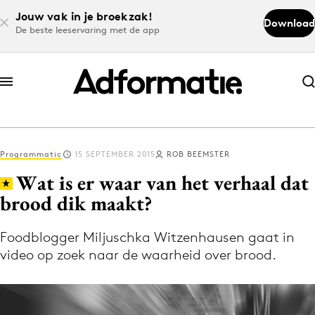
Jouw vak in je broekzak!
Download
De beste leeservaring met de app
Abonneer nu
Abonneer nu
Programmatic
15 SEPTEMBER 2015
ROB BEEMSTER
Log in
Wat is er waar van het verhaal dat
brood dik maakt?
Download de app
Volg het laatste nieuws via de Adformatie
Foodblogger Miljuschka Witzenhausen gaat in
video op zoek naar de waarheid over brood.
Nieuws app