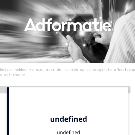
Menu
Home
9 sept: GenAI-training
12 nov: MarketingLive!
Adverteren
Helaas hebben we niet meer de rechten op de originele afbeelding
Events
© adformatie
Opleidingen
Vacatures
Advertentie
Academy
Partners
Topics
Artificial Intelligence