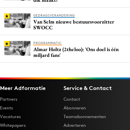
GEDRAGSVERANDERING
Van Selm nieuwe bestuursvoorzitter
SWOCC
PROGRAMMATIC
Almar Holtz (2theloo): 'Ons doel is één
miljard fans'
Meer Adformatie
Service & Contact
Partners
Contact
Events
Abonneren
Vacatures
Teamabonnementen
Whitepapers
Adverteren