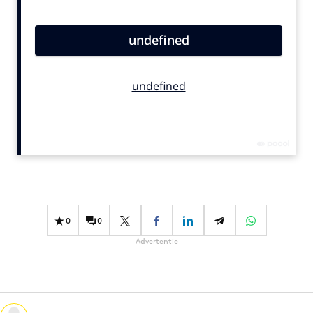
Bureaus
Campagnes
Carriere
Contentmarketing
Craft
Customer Experience
Data & Insights
Design
Digital transformation
Diversiteit
0
0
Effectiviteit
Advertentie
Gedragsverandering
Influencer marketing
Interne communicatie
Martech