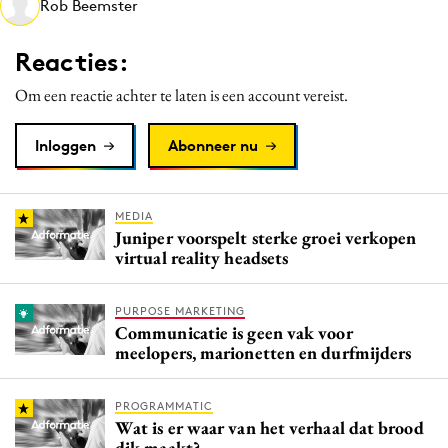
Rob Beemster
Media
Merkstrategie
Reacties:
PR
Om een reactie achter te laten is een account vereist.
Programmatic
Purpose Marketing
Inloggen
Abonneer nu
Reputatie & crisis
MEDIA
Juniper voorspelt sterke groei verkopen
virtual reality headsets
PURPOSE MARKETING
Communicatie is geen vak voor
meelopers, marionetten en durfmijders
PROGRAMMATIC
Wat is er waar van het verhaal dat brood
dik maakt?