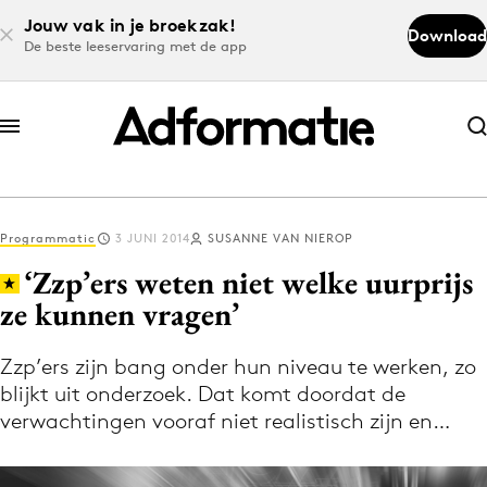
Jouw vak in je broekzak!
Download
De beste leeservaring met de app
Abonneer nu
Abonneer nu
Programmatic
3 JUNI 2014
SUSANNE VAN NIEROP
Log in
‘Zzp’ers weten niet welke uurprijs
ze kunnen vragen’
Download de app
Volg het laatste nieuws via de Adformatie
Zzp’ers zijn bang onder hun niveau te werken, zo
blijkt uit onderzoek. Dat komt doordat de
Nieuws app
verwachtingen vooraf niet realistisch zijn en…