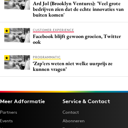
Ard Jol (Brooklyn Ventures): 'Veel grote
bedrijven zien dat de echte innovaties van
buiten komen'
CUSTOMER EXPERIENCE
Facebook blijft gewoon groeien, Twitter
ook
PROGRAMMATIC
‘Zzp’ers weten niet welke uurprijs ze
kunnen vragen’
Meer Adformatie
Service & Contact
Partners
Contact
Events
Abonneren