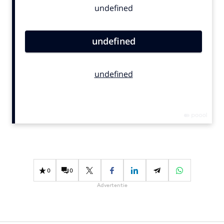
Bureaus
Campagnes
Carriere
Contentmarketing
Craft
Customer Experience
Data & Insights
Design
Digital transformation
Diversiteit
Effectiviteit
0
0
Gedragsverandering
Advertentie
Influencer marketing
Interne communicatie
Martech