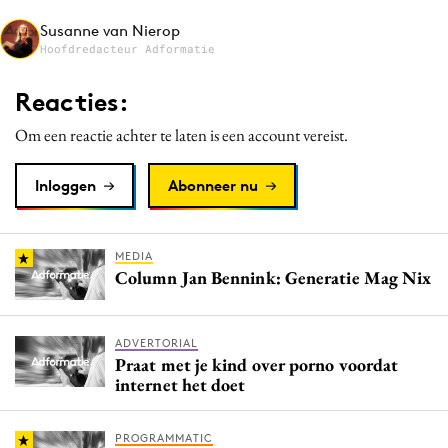
Media
Susanne van Nierop
Hoofdredacteur Adformatie
Merkstrategie
PR
Reacties:
Programmatic
Om een reactie achter te laten is een account vereist.
Purpose Marketing
Reputatie & crisis
Inloggen
Abonneer nu
MEDIA
Column Jan Bennink: Generatie Mag Nix
ADVERTORIAL
Praat met je kind over porno voordat
internet het doet
PROGRAMMATIC