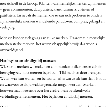
met zichzelf in de knoop. Klanten van menselijke merken zijn mensen
Media
-- geen consumenten, datapunten, klantnummers, cliënten of
Merkstrategie
patiënten. En net als de mensen die ze aan zich proberen te binden
PR
zijn menselijke merken wandelende paradoxen: complex, gelaagd en
Programmatic
veelzijdig.
Purpose Marketing
Mensen binden zich graag aan zulke merken. Daarom zijn menselijke
Reputatie & crisis
merken sterke merken; het wetenschappelijk bewijs daarvoor is
overweldigend.
Het begint en eindigt bij mensen
Wie sterke merken wil maken en communicatie die mensen écht in
beweging zet, moet mensen begrijpen. Tijd met hen doorbrengen.
Weten wat hun wensen en behoeften zijn; wat ze uit hun slaap houdt
en waarvoor ze altijd wakker gemaakt mogen worden. Merken
bouwen gaat in essentie over het creëren van betekenisvolle
verbindingen met mensen. Het begint en eindigt bij mensen.
Dat lijkt een open deur, maar is steeds minder vanzelfsprekend. Want