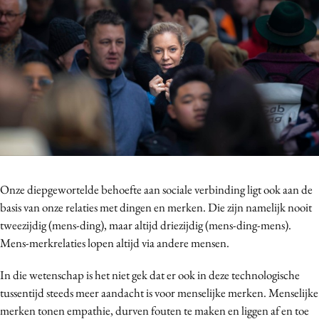
Bureaus
Campagnes
Carriere
Contentmarketing
Craft
Customer Experience
Data & Insights
Design
Digital transformation
Onze diepgewortelde behoefte aan sociale verbinding ligt ook aan de
Diversiteit
basis van onze relaties met dingen en merken. Die zijn namelijk nooit
tweezijdig (mens-ding), maar altijd driezijdig (mens-ding-mens).
Effectiviteit
Mens-merkrelaties lopen altijd via andere mensen.
Gedragsverandering
Influencer marketing
In die wetenschap is het niet gek dat er ook in deze technologische
Interne communicatie
tussentijd steeds meer aandacht is voor menselijke merken. Menselijke
merken tonen empathie, durven fouten te maken en liggen af en toe
Martech