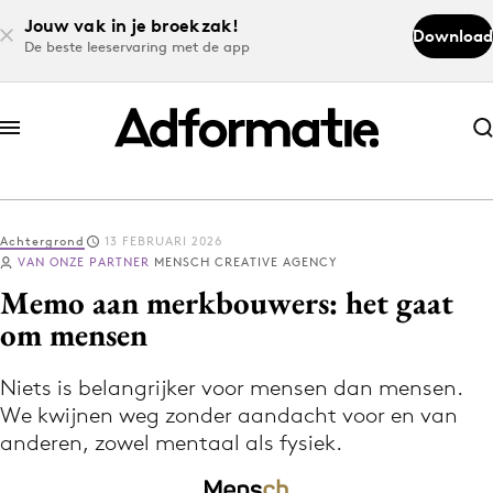
Jouw vak in je broekzak!
Download
De beste leeservaring met de app
Abonneer nu
Abonneer nu
Achtergrond
13 FEBRUARI 2026
Log in
VAN ONZE PARTNER
MENSCH CREATIVE AGENCY
Memo aan merkbouwers: het gaat
om mensen
Download de app
Volg het laatste nieuws via de Adformatie
Niets is belangrijker voor mensen dan mensen.
Nieuws app
We kwijnen weg zonder aandacht voor en van
anderen, zowel mentaal als fysiek.