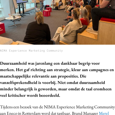
Bureaus
Campagnes
Carriere
Contentmarketing
Craft
Customer Experience
NIMA Experience Marketing Community
Data & Insights
Design
Duurzaamheid was jarenlang een dankbaar begrip voor
Digital transformation
merken. Het gaf richting aan strategie, kleur aan campagnes en
Diversiteit
maatschappelijke relevantie aan proposities. Die
Effectiviteit
vanzelfsprekendheid is voorbij. Niet omdat duurzaamheid
minder belangrijk is geworden, maar omdat de taal eromheen
Gedragsverandering
veel kritischer wordt beoordeeld.
Influencer marketing
Interne communicatie
Tijdens een bezoek van de NIMA Experience Marketing Community
Martech
aan Eneco in Rotterdam werd dat tastbaar. Brand Manager
Merel