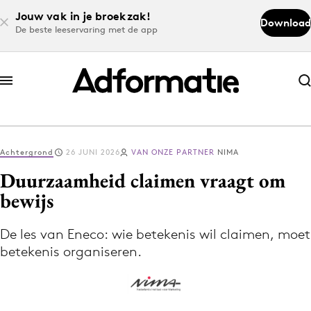
Jouw vak in je broekzak!
Download
De beste leeservaring met de app
Abonneer nu
Abonneer nu
Achtergrond
26 JUNI 2026
VAN ONZE PARTNER
NIMA
Log in
Duurzaamheid claimen vraagt om
bewijs
Download de app
Volg het laatste nieuws via de Adformatie
De les van Eneco: wie betekenis wil claimen, moet
betekenis organiseren.
Nieuws app