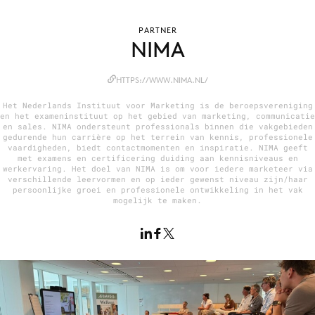
PARTNER
NIMA
Menu
HTTPS://WWW.NIMA.NL/
Home
9 sept: GenAI-training
Het Nederlands Instituut voor Marketing is de beroepsvereniging
en het exameninstituut op het gebied van marketing, communicatie
12 nov: MarketingLive!
en sales. NIMA ondersteunt professionals binnen die vakgebieden
gedurende hun carrière op het terrein van kennis, professionele
Adverteren
vaardigheden, biedt contactmomenten en inspiratie. NIMA geeft
met examens en certificering duiding aan kennisniveaus en
Events
werkervaring. Het doel van NIMA is om voor iedere marketeer via
verschillende leervormen en op ieder gewenst niveau zijn/haar
Opleidingen
persoonlijke groei en professionele ontwikkeling in het vak
mogelijk te maken.
Vacatures
Academy
Partners
Topics
Artificial Intelligence