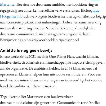
Martensen
liet zien hoe duurzame ambitie, merkpositionering en
Media
regelgeving steeds sterker met elkaar verweven raken. Bioloog
Luc
Merkstrategie
Hoogenstein
bracht vervolgens biodiversiteit terug van abstract begrip
PR
naar concrete praktijk, met nulmetingen, beheer en samenwerking
Programmatic
met lokale natuurorganisaties. Samen maakten zij duidelijk dat
Purpose Marketing
duurzame communicatie meer vraagt dan een goed verhaal.
Bewijsvoering en praktijkvoorbeelden zijn essentieel.
Reputatie & crisis
Ambitie is nog geen bewijs
Eneco werkt sinds 2021 met het One Planet Plan, waarin klimaat,
biodiversiteit, circulariteit en maatschappelijke impact richting geven
aan de organisatie. De ambitie is helder: in 2035 klimaatneutraal
opereren en klanten helpen hun uitstoot te verminderen. Voor een
merk met de missie ‘duurzame energie van iedereen’ ligt het voor de
hand die ambitie zichtbaar te maken.
Tegelijkertijd liet Martensen zien hoe kwetsbaar
duurzaamheidsclaims zijn geworden. Communicatie rond ‘sneller