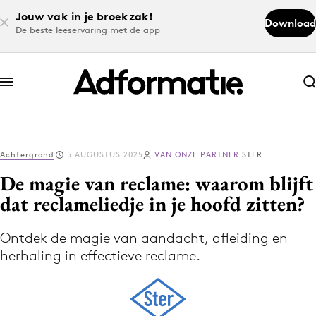
Jouw vak in je broekzak!
Download
De beste leeservaring met de app
Abonneer nu
Abonneer nu
Achtergrond
5 AUGUSTUS 2025
VAN ONZE PARTNER
STER
Log in
De magie van reclame: waarom blijft
dat reclameliedje in je hoofd zitten?
Download de app
Volg het laatste nieuws via de Adformatie
Ontdek de magie van aandacht, afleiding en
herhaling in effectieve reclame.
Nieuws app