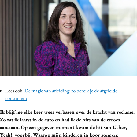
Bureaus
Campagnes
Carriere
Contentmarketing
Craft
Customer Experience
Data & Insights
Design
Digital transformation
Diversiteit
Lees ook:
De magie van afleiding: zo bereik je de afgeleide
Effectiviteit
consument
Gedragsverandering
Ik blijf me elke keer weer verbazen over de kracht van reclame.
Influencer marketing
Zo zat ik laatst in de auto en had ik de hits van de zeroes
Interne communicatie
aanstaan. Op een gegeven moment kwam de hit van Usher,
Martech
Yeah!, voorbij. Waarop mijn kinderen in koor zongen: