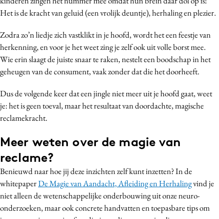
kinderen zingen het nummer mee omdat hun brein daar dol op is!
Het is de kracht van geluid (een vrolijk deuntje), herhaling en plezier.
Zodra zo’n liedje zich vastklikt in je hoofd, wordt het een feestje van
herkenning, en voor je het weet zing je zelf ook uit volle borst mee.
Wie erin slaagt de juiste snaar te raken, nestelt een boodschap in het
geheugen van de consument, vaak zonder dat die het doorheeft.
Dus de volgende keer dat een jingle niet meer uit je hoofd gaat, weet
je: het is geen toeval, maar het resultaat van doordachte, magische
reclamekracht.
Meer weten over de magie van
reclame?
Benieuwd naar hoe jij deze inzichten zelf kunt inzetten? In de
whitepaper
De Magie van Aandacht, Afleiding en Herhaling
vind je
niet alleen de wetenschappelijke onderbouwing uit onze neuro-
onderzoeken, maar ook concrete handvatten en toepasbare tips om