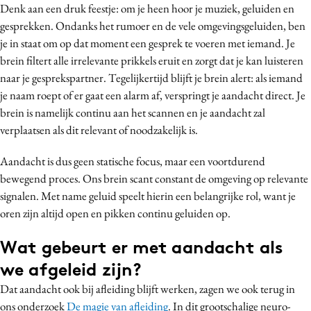
Denk aan een druk feestje: om je heen hoor je muziek, geluiden en
gesprekken. Ondanks het rumoer en de vele omgevingsgeluiden, ben
je in staat om op dat moment een gesprek te voeren met iemand. Je
brein filtert alle irrelevante prikkels eruit en zorgt dat je kan luisteren
naar je gesprekspartner. Tegelijkertijd blijft je brein alert: als iemand
je naam roept of er gaat een alarm af, verspringt je aandacht direct. Je
brein is namelijk continu aan het scannen en je aandacht zal
verplaatsen als dit relevant of noodzakelijk is.
Aandacht is dus geen statische focus, maar een voortdurend
bewegend proces. Ons brein scant constant de omgeving op relevante
signalen. Met name geluid speelt hierin een belangrijke rol, want je
oren zijn altijd open en pikken continu geluiden op.
Wat gebeurt er met aandacht als
we afgeleid zijn?
Dat aandacht ook bij afleiding blijft werken, zagen we ook terug in
ons onderzoek
De magie van afleiding
. In dit grootschalige neuro-