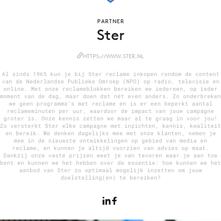
PARTNER
Ster
Menu
HTTPS://WWW.STER.NL
Home
9 sept: GenAI-training
Al sinds 1965 kun je bij Ster reclame inkopen rondom de content
van de Nederlandse Publieke Omroep (NPO) op radio, televisie en
12 nov: MarketingLive!
online. Met onze reclameblokken bereiken we iedereen, op ieder
moment van de dag, maar doen dat nét even anders. Zo onderbreken
Adverteren
we geen programma’s met reclame en is er een beperkt aantal
reclameminuten per uur, waardoor de impact van jouw campagne
Events
groter is. Onze kennis zetten we maar al te graag in voor jou!
Zo versterkt Ster elke campagne met inzichten, kennis, kwaliteit
Opleidingen
en bereik. We denken dagelijks mee met onze klanten, nemen je
mee in de nieuwste ontwikkelingen op gebied van media en
Vacatures
reclame, en kunnen je altijd voorzien van advies op maat.
Dankzij onze vaste prijzen weet je van tevoren waar je aan toe
Academy
bent en kunnen we het hebben over de essentie: hoe kunnen we het
aanbod van Ster zo optimaal mogelijk inzetten om jouw
Partners
doelstelling(en) te bereiken?
Topics
Artificial Intelligence