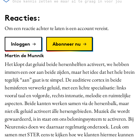
Onze kennis zetten we maar al te graag in voor jou
Reacties:
Om een reactie achter te laten is een account vereist.
Inloggen
Abonneer nu
Martin de Munnik
Het klopt dat geluid beide hersenhelften activeert, we hebben
immers een oor aan beide zijden, maar het idee dat het hele brein
tegelijk “aan” gaat is te simpel. De auditieve cortex in beide
hemisferen verwerkt geluid, met een lichte specialisatie: links
vooral taal en volgorde, rechts intonatie, melodie en ruimtelijke
aspecten. Beide kanten werken samen via de hersenbalk, maar
niet elk geluid activeert álle hersengebieden. Muziek die wordt
gewaardeerd, is in staat om ons beloningssysteem te activeren. Bij
Neurensics doen we daarnaar regelmatig onderzoek. Leuk om
samen met STER eens te kijken hoe we klanten hiermee kunnen