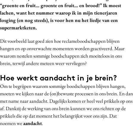
“groente en fruit… groente en fruit… en brood!” Ik moest
Media
lachen, want het nummer waarop ik in mijn tienerjaren
Merkstrategie
losging (en nog steeds), is voor hen nu het liedje van een
PR
superm
arktketen.
Programmatic
Dit voorbeeld laat goed zien hoe reclameboodschappen blijven
Purpose Marketing
hangen en op onverwachte momenten worden geactiveerd. Maar
Reputatie & crisis
waarom nestelen sommige boodschappen zich moeiteloos in ons
brein, terwijl andere meteen weer vervliegen?
Hoe werkt aandacht in je brein?
Om te begrijpen waarom sommige boodschappen blijven hangen,
moeten we kijken naar de (on)bewuste processen in ons brein. En dan
met name naar aandacht. Dagelijks komen er heel veel prikkels op ons
af. Dankzij de werking van ons brein kunnen we ons richten op de
prikkels die op dat moment het belangrijkst voor ons zijn. Dat
noemen we
aandacht
.