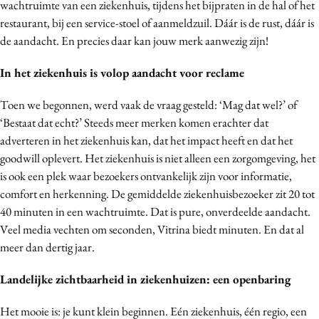
wachtruimte van een ziekenhuis, tijdens het bijpraten in de hal of het
Media
restaurant, bij een service-stoel of aanmeldzuil. Dáár is de rust, dáár is
Merkstrategie
de aandacht. En precies daar kan jouw merk aanwezig zijn!
PR
In het ziekenhuis is volop aandacht voor reclame
Programmatic
Purpose Marketing
Toen we begonnen, werd vaak de vraag gesteld: ‘Mag dat wel?’ of
‘Bestaat dat echt?’ Steeds meer merken komen erachter dat
Reputatie & crisis
adverteren in het ziekenhuis kan, dat het impact heeft en dat het
goodwill oplevert. Het ziekenhuis is niet alleen een zorgomgeving, het
is ook een plek waar bezoekers ontvankelijk zijn voor informatie,
comfort en herkenning. De gemiddelde ziekenhuisbezoeker zit 20 tot
40 minuten in een wachtruimte. Dat is pure, onverdeelde aandacht.
Veel media vechten om seconden, Vitrina biedt minuten. En dat al
meer dan dertig jaar.
Landelijke zichtbaarheid in ziekenhuizen: een openbaring
Het mooie is: je kunt klein beginnen. Eén ziekenhuis, één regio, een