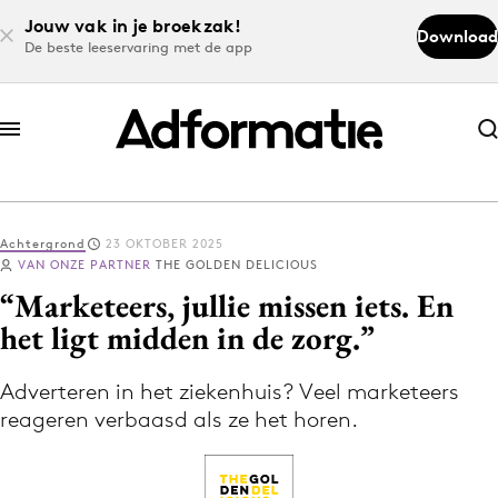
Jouw vak in je broekzak!
Download
De beste leeservaring met de app
Abonneer nu
Abonneer nu
Achtergrond
23 OKTOBER 2025
Log in
VAN ONZE PARTNER
THE GOLDEN DELICIOUS
“Marketeers, jullie missen iets. En
het ligt midden in de zorg.”
Download de app
Volg het laatste nieuws via de Adformatie
Adverteren in het ziekenhuis? Veel marketeers
Nieuws app
reageren verbaasd als ze het horen.