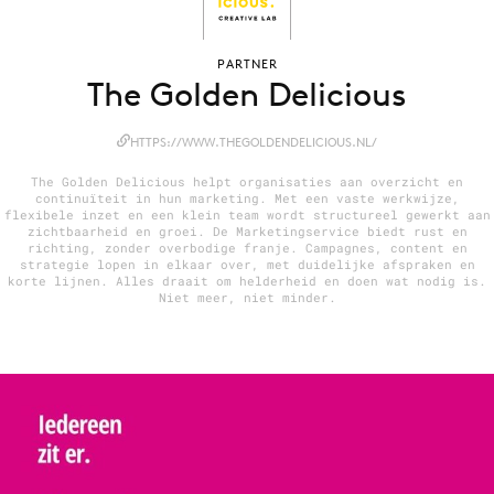
PARTNER
The Golden Delicious
Menu
Home
HTTPS://WWW.THEGOLDENDELICIOUS.NL/
9 sept: GenAI-training
The Golden Delicious helpt organisaties aan overzicht en
12 nov: MarketingLive!
continuïteit in hun marketing. Met een vaste werkwijze,
flexibele inzet en een klein team wordt structureel gewerkt aan
Adverteren
zichtbaarheid en groei. De Marketingservice biedt rust en
richting, zonder overbodige franje. Campagnes, content en
Events
strategie lopen in elkaar over, met duidelijke afspraken en
korte lijnen. Alles draait om helderheid en doen wat nodig is.
Opleidingen
Niet meer, niet minder.
Vacatures
Academy
Partners
Topics
Artificial Intelligence