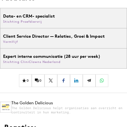
Data- en CRM- specialist
Stichting Proefdiervrij
Client Service Director — Relaties, Groei & Impact
VormVijf
Expert interne communicatie (28 uur per week)
Stichting CliniClowns Nederland
0
0
The Golden Delicious
The Golden Delicious helpt organisaties aan overzicht en
continuïteit in hun marketing.