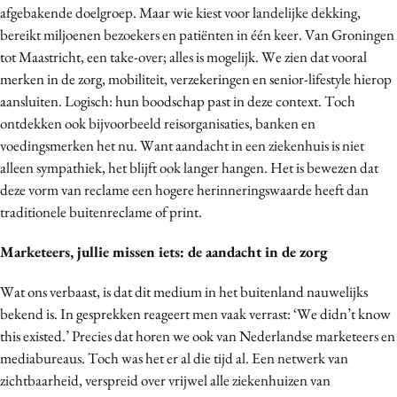
afgebakende doelgroep. Maar wie kiest voor landelijke dekking,
bereikt miljoenen bezoekers en patiënten in één keer. Van Groningen
tot Maastricht, een take-over; alles is mogelijk. We zien dat vooral
merken in de zorg, mobiliteit, verzekeringen en senior-lifestyle hierop
aansluiten. Logisch: hun boodschap past in deze context. Toch
ontdekken ook bijvoorbeeld reisorganisaties, banken en
voedingsmerken het nu. Want aandacht in een ziekenhuis is niet
alleen sympathiek, het blijft ook langer hangen. Het is bewezen dat
deze vorm van reclame een hogere herinneringswaarde heeft dan
traditionele buitenreclame of print.
Marketeers, jullie missen iets: de aandacht in de zorg
Wat ons verbaast, is dat dit medium in het buitenland nauwelijks
bekend is. In gesprekken reageert men vaak verrast: ‘We didn’t know
this existed.’ Precies dat horen we ook van Nederlandse marketeers en
mediabureaus. Toch was het er al die tijd al. Een netwerk van
zichtbaarheid, verspreid over vrijwel alle ziekenhuizen van