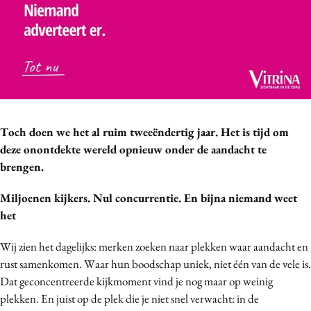
Bureaus
Campagnes
Carriere
Contentmarketing
Craft
Customer Experience
Toch doen we het al ruim tweeëndertig jaar. Het is tijd om
Data & Insights
deze onontdekte wereld opnieuw onder de aandacht te
Design
brengen.
Digital transformation
Miljoenen kijkers. Nul concurrentie. En bijna niemand weet
Diversiteit
het
Effectiviteit
Gedragsverandering
Wij zien het dagelijks: merken zoeken naar plekken waar aandacht en
rust samenkomen. Waar hun boodschap uniek, niet één van de vele is.
Influencer marketing
Dat geconcentreerde kijkmoment vind je nog maar op weinig
Interne communicatie
plekken. En juist op de plek die je niet snel verwacht: in de
Martech