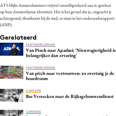
AT5 blijkt Amsterdammers vrijwel vanzelfsprekend aan te spreken
Bureaus
op hun Amsterdamse identiteit. Het is het gevoel dat je, ongeacht je
Campagnes
achtergrond, thuishoort bij de stad, zo staat in het onderzoeksrapport
Carriere
(ANP).
Contentmarketing
Gerelateerd
Craft
Customer Experience
PARTNERBIJDRAGE
Van Pinch naar Apadmi: 'Nieuwsgierigheid is
Data & Insights
belangrijker dan ervaring'
Design
Digital transformation
PARTNERBIJDRAGE
Van pitch naar vertrouwen: zo overtuig je de
Diversiteit
boardroom
Effectiviteit
Gedragsverandering
CARRIERE
Bas Vereecken naar de Rijksgebouwendienst
Influencer marketing
Interne communicatie
CARRIERE
Martech