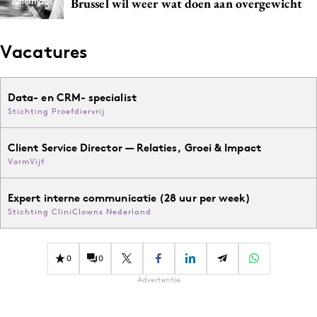
Brussel wil weer wat doen aan overgewicht
Media
Merkstrategie
Vacatures
PR
Programmatic
Data- en CRM- specialist
Purpose Marketing
Stichting Proefdiervrij
Reputatie & crisis
Client Service Director — Relaties, Groei & Impact
VormVijf
Expert interne communicatie (28 uur per week)
Stichting CliniClowns Nederland
0
0
Advertentie