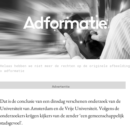
Menu
Home
9 sept: GenAI-training
12 nov: MarketingLive!
Adverteren
Helaas hebben we niet meer de rechten op de originele afbeelding
Events
© adformatie
Opleidingen
Vacatures
Advertentie
Academy
Dat is de conclusie van een dinsdag verschenen onderzoek van de
Partners
Universiteit van Amsterdam en de Vrije Universiteit. Volgens de
Topics
onderzoekers krijgen kijkers van de zender ‘een gemeenschappelijk
stadsgevoel'.
Artificial Intelligence