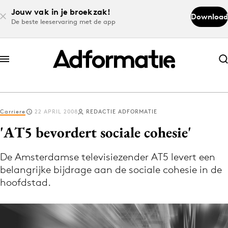
Jouw vak in je broekzak!
Download
De beste leeservaring met de app
Abonneer nu
Abonneer nu
Carriere
22 APRIL 2008
REDACTIE ADFORMATIE
Log in
'AT5 bevordert sociale cohesie'
De Amsterdamse televisiezender AT5 levert een
Download de app
belangrijke bijdrage aan de sociale cohesie in de
Volg het laatste nieuws via de Adformatie
hoofdstad.
Nieuws app