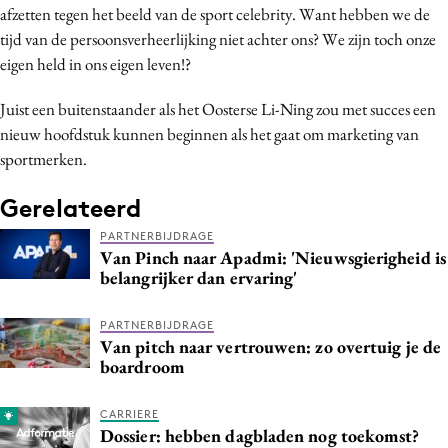
afzetten tegen het beeld van de sport celebrity. Want hebben we de
Media
tijd van de persoonsverheerlijking niet achter ons? We zijn toch onze
Merkstrategie
eigen held in ons eigen leven!?
PR
Juist een buitenstaander als het Oosterse Li-Ning zou met succes een
Programmatic
nieuw hoofdstuk kunnen beginnen als het gaat om marketing van
Purpose Marketing
sportmerken.
Reputatie & crisis
Gerelateerd
PARTNERBIJDRAGE
Van Pinch naar Apadmi: 'Nieuwsgierigheid is
belangrijker dan ervaring'
PARTNERBIJDRAGE
Van pitch naar vertrouwen: zo overtuig je de
boardroom
CARRIERE
Dossier: hebben dagbladen nog toekomst?