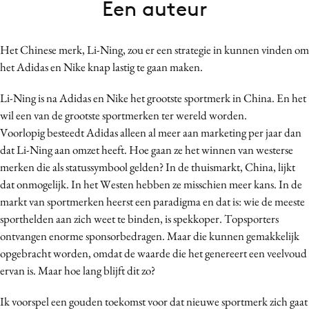
Een auteur
Bureaus
Campagnes
Het Chinese merk, Li-Ning, zou er een strategie in kunnen vinden om
Carriere
het Adidas en Nike knap lastig te gaan maken.
Contentmarketing
Craft
Li-Ning is na Adidas en Nike het grootste sportmerk in China. En het
wil een van de grootste sportmerken ter wereld worden.
Customer Experience
Voorlopig besteedt Adidas alleen al meer aan marketing per jaar dan
Data & Insights
dat Li-Ning aan omzet heeft. Hoe gaan ze het winnen van westerse
Design
merken die als statussymbool gelden? In de thuismarkt, China, lijkt
Digital transformation
dat onmogelijk. In het Westen hebben ze misschien meer kans. In de
Diversiteit
markt van sportmerken heerst een paradigma en dat is: wie de meeste
sporthelden aan zich weet te binden, is spekkoper. Topsporters
Effectiviteit
ontvangen enorme sponsorbedragen. Maar die kunnen gemakkelijk
Gedragsverandering
opgebracht worden, omdat de waarde die het genereert een veelvoud
Influencer marketing
ervan is. Maar hoe lang blijft dit zo?
Interne communicatie
Ik voorspel een gouden toekomst voor dat nieuwe sportmerk zich gaat
Martech