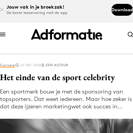
Jouw vak in je broekzak!
Download
De beste leeservaring met de app
Abonneer nu
Abonneer nu
Carriere
26 MEI 2008
EEN AUTEUR
Log in
Het einde van de sport celebrity
Een sportmerk bouw je met de sponsoring van
Download de app
topsporters. Dat weet iedereen. Maar hoe zeker is
Volg het laatste nieuws via de Adformatie
dat deze ijzeren marketingwet ook succes in…
Nieuws app