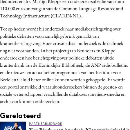
Beunders en drs. Martijn Kleppe een onderzoekssubsidie van ruim
Bureaus
110.000 euro ontvangen van de Common Language Resource and
Campagnes
Technology Infrastructure (CLARIN-NL).
Carriere
Tot op heden wordt bij onderzoek naar mediaberichtgeving over
Contentmarketing
politieke debatten voornamelijk gebruik gemaakt van
Craft
krantenberichtgeving. Voor crossmediaal onderzoek is de techniek
Customer Experience
nog niet voorhanden. In het project gaan Beunders en Kleppe
onderzoeken hoe berichtgeving over politieke debatten uit de
Data & Insights
krantenbank van de Koninklijke Bibliotheek, de ANP radiobulletins
Design
en de nieuws- en actualiteitenprogramma’s van het Instituut voor
Digital transformation
Beeld en Geluid beter online kunnen worden gekoppeld. Er wordt
Diversiteit
een portal ontwikkeld waaruit onderzoekers binnen de geestes- en
Effectiviteit
sociale wetenschappen verschillende databases van nieuwsmedia en
archieven kunnen onderzoeken.
Gedragsverandering
Influencer marketing
Gerelateerd
Interne communicatie
PARTNERBIJDRAGE
Martech
Van Pinch naar Apadmi: 'Nieuwsgierigheid is