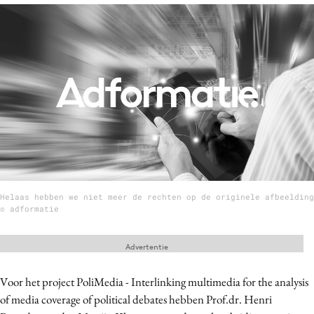
Menu
Home
9 sept: GenAI-training
12 nov: MarketingLive!
Adverteren
Events
Opleidingen
Helaas hebben we niet meer de rechten op de originele afbeelding
Vacatures
© adformatie
Academy
Advertentie
Partners
Topics
Voor het project PoliMedia - Interlinking multimedia for the analysis
of media coverage of political debates hebben Prof.dr. Henri
Artificial Intelligence