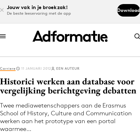
Jouw vak in je broekzak!
Download
De beste leeservaring met de app
Abonneer nu
Abonneer nu
Carriere
11 JANUARI 2012
EEN AUTEUR
Log in
Historici werken aan database voor
vergelijking berichtgeving debatten
Download de app
Volg het laatste nieuws via de Adformatie
Twee mediawetenschappers aan de Erasmus
School of History, Culture and Communication
Nieuws app
werken aan het prototype van een portal
waarmee…