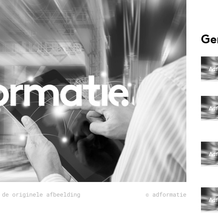
Programmatic
ering
Purpose Marketing
keting
Reputatie & crisis
Ge
nicatie
 de originele afbeelding
© adformatie