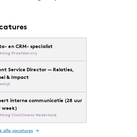
catures
ta- en CRM- specialist
chting Proefdiervrij
ent Service Director — Relaties,
oei & Impact
mVijf
pert interne communicatie (28 uur
r week)
chting CliniClowns Nederland
k alle vacatures