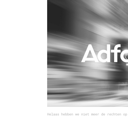
Carriere
Effectiviteit
Contentmarketing
Gedragsverand
Craft
Influencer mar
Customer Experience
Interne commu
Data & Insights
Martech
Helaas hebben we niet meer de rechten op