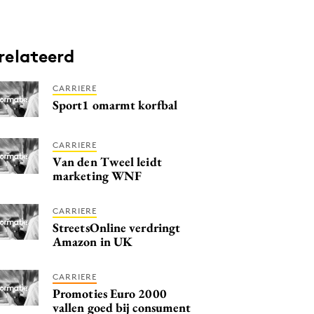
relateerd
CARRIERE
Sport1 omarmt korfbal
CARRIERE
Van den Tweel leidt
marketing WNF
CARRIERE
StreetsOnline verdringt
Amazon in UK
CARRIERE
Promoties Euro 2000
vallen goed bij consument