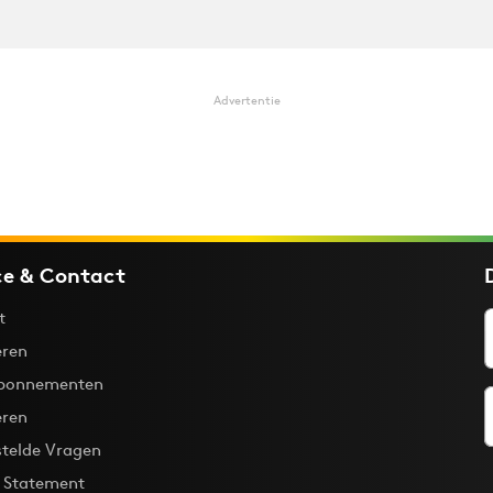
Advertentie
ce & Contact
t
ren
bonnementen
eren
stelde Vragen
y Statement