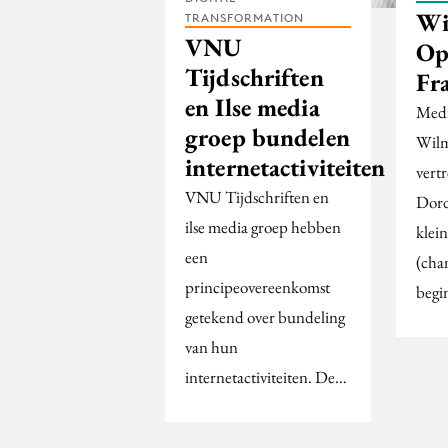
Wi
TRANSFORMATION
VNU
Op
Tijdschriften
Fr
en Ilse media
Medi
groep bundelen
Wilm
internetactiviteiten
vert
VNU Tijdschriften en
Dord
ilse media groep hebben
klein
een
(cha
principeovereenkomst
begi
getekend over bundeling
van hun
internetactiviteiten. De…