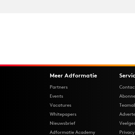
Meer Adformatie
Servi
Partners
Contac
Events
Abonne
Vacatures
Teama
Whitepapers
Advert
Nieuwsbrief
Veelge
Adformatie Academy
Privac