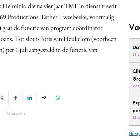
 Helmink, die na vier jaar TMF in dienst treedt
a69 Productions. Esther Tweebeeke, voormalig
Va
gaat de functie van program coördinator
Doens. Tot slot is Joris van Heukelom (voorheen
Da
er 1 juli aangesteld in de functie van
Sti
Cli
Gr
Vor
Ex
pe
Advertentie
Sti
Bekij