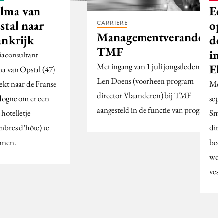
lma van
E
stal naar
o
CARRIERE
Managementveranderi
ankrijk
d
TMF
i
aconsultant
Met ingang van 1 juli jongstleden is
E
a van Opstal (47)
Len Doens (voorheen program
rekt naar de Franse
Me
director Vlaanderen) bij TMF
ogne om er een
se
aangesteld in de functie van program…
 hotelletje
Sm
mbres d’hôte) te
di
nnen.
be
wo
ve