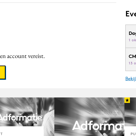
Ev
Da
1 o
een account vereist.
CM
13 
Beki
FT
PU