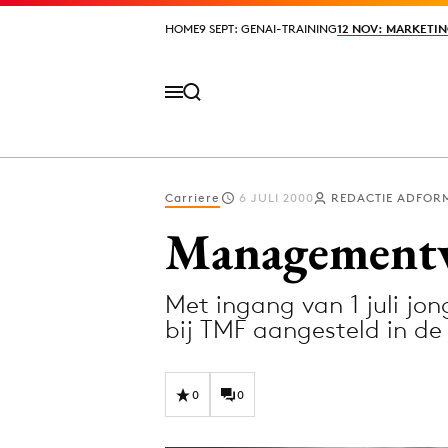
HOME
HOME
9 SEPT: GENAI-TRAINING
9 SEPT: GENAI-TRAINING
12 NOV: MARKETIN
12 NOV: MARKETIN
Carriere
6 JULI 2000
REDACTIE ADFOR
Volg het laatste nieuws via de Adformatie N
Management
Met ingang van 1 juli jo
Topics
bij TMF aangesteld in d
Artificial Intelligence
Design
Bureaus
Digital transf
0
0
Campagnes
Diversiteit