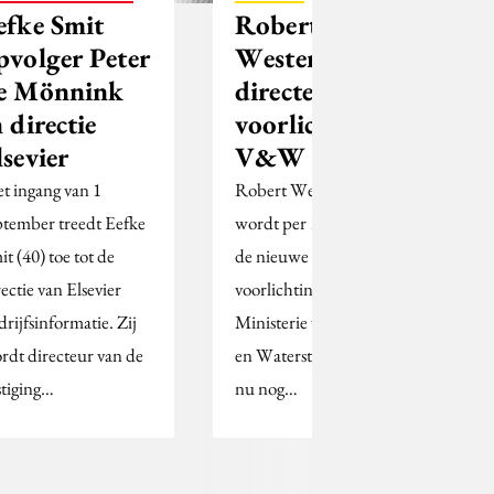
efke Smit
Robert
pvolger Peter
Wester nieuwe
ngen
e Mönnink
directeur
n directie
voorlichting
lsevier
V&W
t ingang van 1
Robert Wester (32)
ptember treedt Eefke
wordt per 1 september
it (40) toe tot de
de nieuwe directeur
rectie van Elsevier
voorlichting van het
drijfsinformatie. Zij
Ministerie van Verkeer
rdt directeur van de
en Waterstaat. Wester,
stiging…
nu nog…