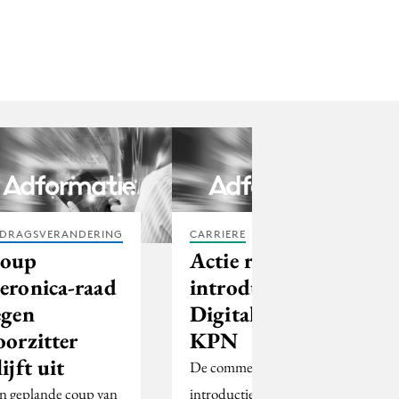
DRAGSVERANDERING
CARRIERE
oup
Actie rond
eronica-raad
introductie
egen
Digitale TV
oorzitter
KPN
lijft uit
De commerciële
n geplande coup van
introductie van Digitale