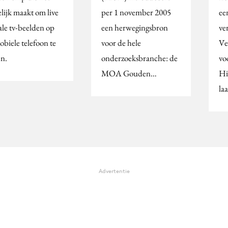
lijk maakt om live
per 1 november 2005
ee
ale tv-beelden op
een herwegingsbron
ve
obiele telefoon te
voor de hele
Ve
en.
onderzoeksbranche: de
voo
MOA Gouden…
Hi
la
Advertentie