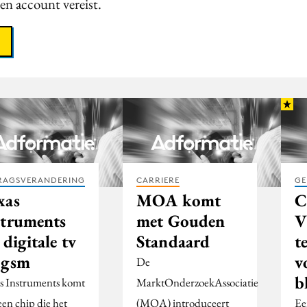
een account vereist.
RAGSVERANDERING
CARRIERE
GE
xas
MOA komt
C
struments
met Gouden
V
 digitale tv
Standaard
t
 gsm
v
De
b
s Instruments komt
MarktOnderzoekAssociatie
een chip die het
(MOA) introduceert
Ee