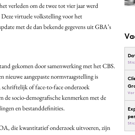
het verleden om de twee tot vier jaar werd
Deze virtuele volkstelling voor het
-update met de dan bekende gegevens uit GBA’s
Va
Da
Sti
 stand gekomen door samenwerking met het CBS.
een nieuwe aangepaste normvraagstelling is
Cli
schriftelijk of face-to-face onderzoek
Gr
Vor
t om de socio-demografische kenmerken met de
ingen en bestanddefinities.
Ex
pe
Sti
 die kwantitatief onderzoek uitvoeren, zijn