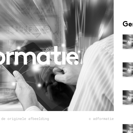
Programmatic
ering
Purpose Marketing
keting
Reputatie & crisis
Ge
nicatie
 de originele afbeelding
© adformatie