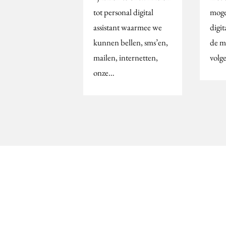
tot personal digital
moge
assistant waarmee we
digit
kunnen bellen, sms’en,
de m
mailen, internetten,
volg
onze…