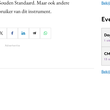
 Gouden Standaard. Maar ook andere
Bekij
ruiker van dit instrument.
Ev
Da
1 o
Advertentie
CM
13 
Beki