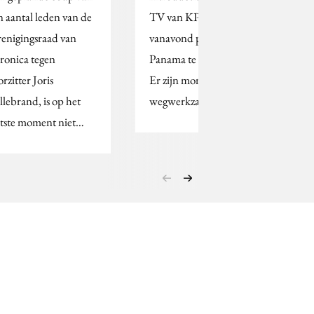
n aantal leden van de
TV van KPN heeft
renigingsraad van
vanavond plaats in club
ronica tegen
Panama te Amsterdam.
rzitter Joris
Er zijn momenteel
llebrand, is op het
wegwerkzaamheden…
atste moment niet…