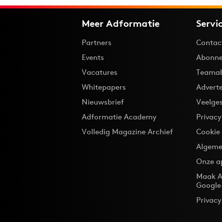
Meer Adformatie
Servi
Partners
Contac
Events
Abonne
Vacatures
Teama
Whitepapers
Advert
Nieuwsbrief
Veelge
Adformatie Academy
Privac
Volledig Magazine Archief
Cookie
Algeme
Onze a
Maak A
Google
Privacy