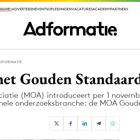
GLIVE!
GLIVE!
ADVERTEREN
ADVERTEREN
EVENTS
EVENTS
OPLEIDINGEN
OPLEIDINGEN
VACATURES
VACATURES
ACADEMY
ACADEMY
PARTNERS
PARTNERS
ADFORMATIE
ieuws app
t Gouden Standaar
iatie (MOA) introduceert per 1 novemb
 hele onderzoeksbranche: de MOA Gou
Media
ormation
Merkstrategie
PR