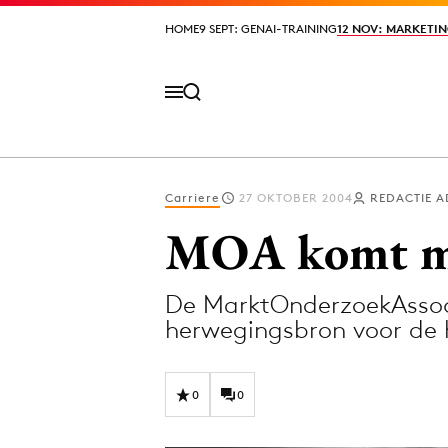
HOME
HOME
9 SEPT: GENAI-TRAINING
9 SEPT: GENAI-TRAINING
12 NOV: MARKETIN
12 NOV: MARKETIN
Carriere
27 OKTOBER 2004
REDACTIE 
Volg het laatste nieuws via de Adformatie N
MOA komt me
De MarktOnderzoekAssoc
Topics
herwegingsbron voor de
Artificial Intelligence
Design
Bureaus
Digital transf
0
0
Campagnes
Diversiteit