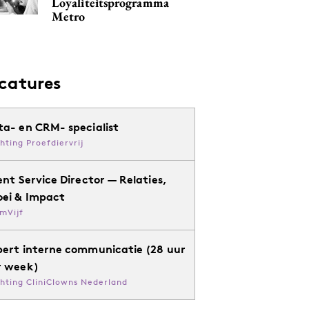
Loyaliteitsprogramma
Metro
catures
ta- en CRM- specialist
chting Proefdiervrij
ent Service Director — Relaties,
oei & Impact
mVijf
pert interne communicatie (28 uur
r week)
chting CliniClowns Nederland