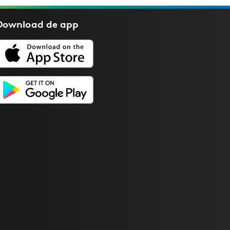
Download de
app