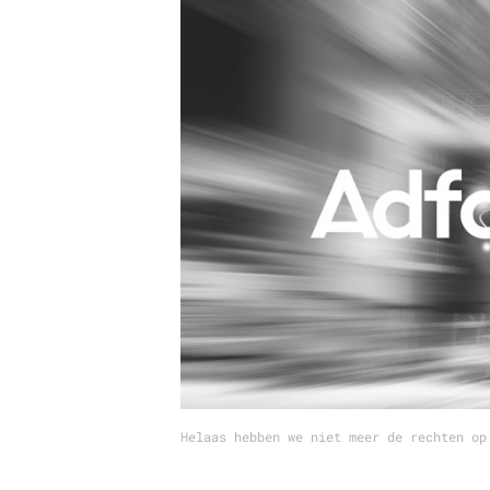
Carriere
Effectiviteit
Contentmarketing
Gedragsverand
Craft
Influencer mar
Customer Experience
Interne commu
Data & Insights
Martech
Helaas hebben we niet meer de rechten op