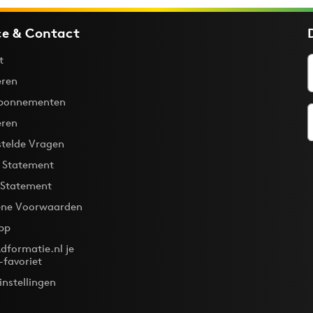
ce & Contact
t
ren
bonnementen
eren
stelde Vragen
y Statement
 Statement
ne Voorwaarden
pp
dformatie.nl je
-favoriet
instellingen