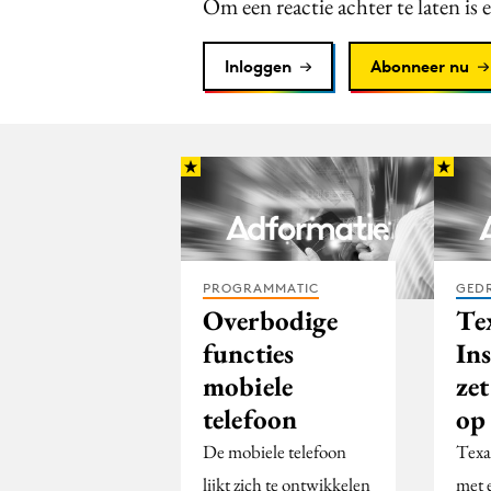
Om een reactie achter te laten is 
Inloggen
Abonneer nu
PROGRAMMATIC
GED
Overbodige
Te
functies
In
mobiele
zet
telefoon
op
De mobiele telefoon
Texa
lijkt zich te ontwikkelen
met 