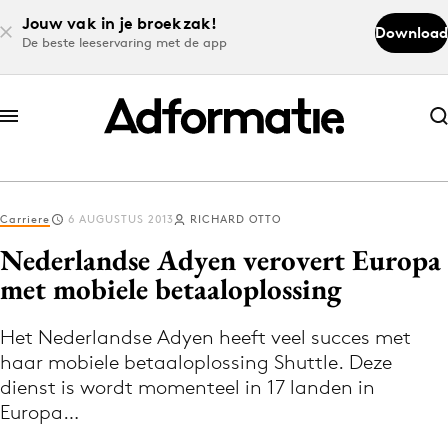
Jouw vak in je broekzak!
Download
De beste leeservaring met de app
Abonneer nu
Abonneer nu
Carriere
6 AUGUSTUS 2013
RICHARD OTTO
Log in
Nederlandse Adyen verovert Europa
met mobiele betaaloplossing
Download de app
Volg het laatste nieuws via de Adformatie
Het Nederlandse Adyen heeft veel succes met
haar mobiele betaaloplossing Shuttle. Deze
Nieuws app
dienst is wordt momenteel in 17 landen in
Europa…