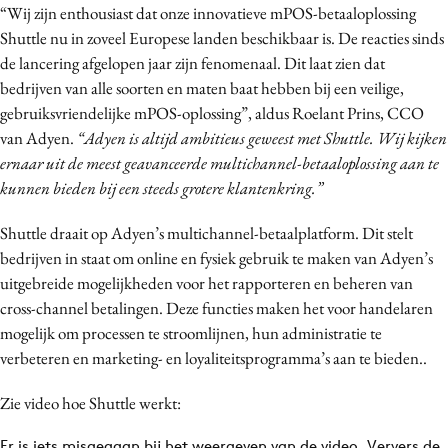
“Wij zijn enthousiast dat onze innovatieve mPOS-betaaloplossing
Media
Shuttle nu in zoveel Europese landen beschikbaar is. De reacties sinds
Merkstrategie
de lancering afgelopen jaar zijn fenomenaal. Dit laat zien dat
PR
bedrijven van alle soorten en maten baat hebben bij een veilige,
Programmatic
gebruiksvriendelijke mPOS-oplossing”, aldus Roelant Prins, CCO
van Adyen.
“Adyen is altijd ambitieus geweest met Shuttle. Wij kijken
Purpose Marketing
ernaar uit de meest geavanceerde multichannel-betaaloplossing aan te
Reputatie & crisis
kunnen bieden bij een steeds grotere klantenkring.”
Shuttle draait op Adyen’s multichannel-betaalplatform. Dit stelt
bedrijven in staat om online en fysiek gebruik te maken van Adyen’s
uitgebreide mogelijkheden voor het rapporteren en beheren van
cross-channel betalingen. Deze functies maken het voor handelaren
mogelijk om processen te stroomlijnen, hun administratie te
verbeteren en marketing- en loyaliteitsprogramma’s aan te bieden..
Zie video hoe Shuttle werkt:
Er is iets misgegaan bij het weergeven van de video. Ververs de