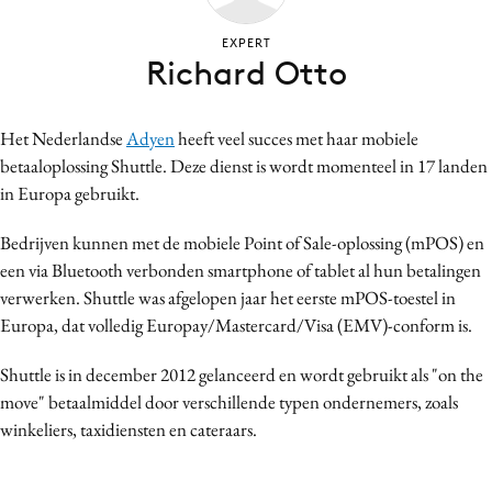
Bureaus
EXPERT
Campagnes
Richard Otto
Carriere
Contentmarketing
Het Nederlandse
Adyen
heeft veel succes met haar mobiele
Craft
betaaloplossing Shuttle. Deze dienst is wordt momenteel in 17 landen
Customer Experience
in Europa gebruikt.
Data & Insights
Bedrijven kunnen met de mobiele Point of Sale-oplossing (mPOS) en
Design
een via Bluetooth verbonden smartphone of tablet al hun betalingen
Digital transformation
verwerken. Shuttle was afgelopen jaar het eerste mPOS-toestel in
Diversiteit
Europa, dat volledig Europay/Mastercard/Visa (EMV)-conform is.
Effectiviteit
Shuttle is in december 2012 gelanceerd en wordt gebruikt als "on the
Gedragsverandering
move" betaalmiddel door verschillende typen ondernemers, zoals
Influencer marketing
winkeliers, taxidiensten en cateraars.
Interne communicatie
Martech