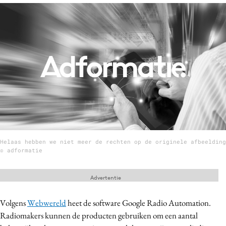
Menu
Home
9 sept: GenAI-training
12 nov: MarketingLive!
Adverteren
Events
Opleidingen
Helaas hebben we niet meer de rechten op de originele afbeelding
Vacatures
© adformatie
Academy
Advertentie
Partners
Topics
Volgens
Webwereld
heet de software Google Radio Automation.
Radiomakers kunnen de producten gebruiken om een aantal
Artificial Intelligence