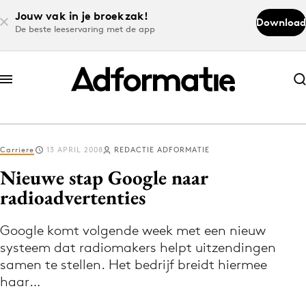
Jouw vak in je broekzak!
Download
De beste leeservaring met de app
Abonneer nu
Abonneer nu
Carriere
13 APRIL 2008
REDACTIE ADFORMATIE
Log in
Nieuwe stap Google naar
radioadvertenties
Download de app
Volg het laatste nieuws via de Adformatie
Google komt volgende week met een nieuw
systeem dat radiomakers helpt uitzendingen
Nieuws app
samen te stellen. Het bedrijf breidt hiermee
haar…