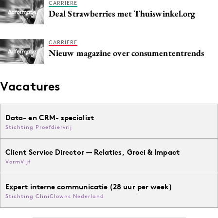
CARRIERE
Media
Deal Strawberries met Thuiswinkel.org
Merkstrategie
PR
CARRIERE
Nieuw magazine over consumententrends
Programmatic
Purpose Marketing
Vacatures
Reputatie & crisis
Data- en CRM- specialist
Stichting Proefdiervrij
Client Service Director — Relaties, Groei & Impact
VormVijf
Expert interne communicatie (28 uur per week)
Stichting CliniClowns Nederland