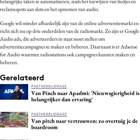
belangrijke taken te automatiseren, zoals het toewijzen van liedjes en
Bureaus
reclamespots aan slots en het opnemen van audio.
Campagnes
Google wil minder afhankelijk zijn van de online advertentiemarkt en
Carriere
richt zich nu op drie onderdelen van de radiomarkt. Zo zijn er Google
Contentmarketing
Audio ads, die adverteerders in staat moet stellen om
Craft
advertentiecampagnes te maken en beheren. Daarnaast is er Adsense
Customer Experience
for Audio waarmee radiostations ook campagnes kunnen maken en
beheren.
Data & Insights
Design
Gerelateerd
Digital transformation
PARTNERBIJDRAGE
Diversiteit
Van Pinch naar Apadmi: 'Nieuwsgierigheid is
belangrijker dan ervaring'
Effectiviteit
Gedragsverandering
PARTNERBIJDRAGE
Influencer marketing
Van pitch naar vertrouwen: zo overtuig je de
boardroom
Interne communicatie
Martech