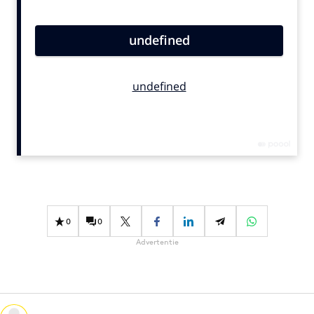
Bureaus
Campagnes
Carriere
Contentmarketing
Craft
Customer Experience
Data & Insights
Design
Digital transformation
Diversiteit
0
0
Effectiviteit
Advertentie
Gedragsverandering
Influencer marketing
Interne communicatie
Martech