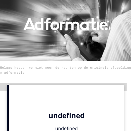
Menu
Home
9 sept: GenAI-training
12 nov: MarketingLive!
Adverteren
Helaas hebben we niet meer de rechten op de originele afbeelding
Events
© adformatie
Opleidingen
Vacatures
Advertentie
Academy
Partners
Topics
Artificial Intelligence