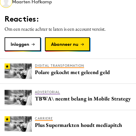
Maarten Hafkamp
Media
Merkstrategie
Reacties:
PR
Om een reactie achter te laten is een account vereist.
Programmatic
Purpose Marketing
Inloggen
Abonneer nu
Reputatie & crisis
DIGITAL TRANSFORMATION
Polare gekocht met geleend geld
ADVERTORIAL
TBWA\ neemt belang in Mobile Strategy
CARRIERE
Plus Supermarkten houdt mediapitch