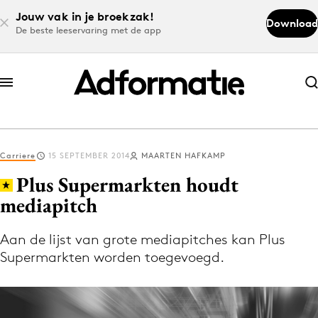
Jouw vak in je broekzak!
Download
De beste leeservaring met de app
Abonneer nu
Abonneer nu
Carriere
15 SEPTEMBER 2014
MAARTEN HAFKAMP
Log in
Plus Supermarkten houdt
mediapitch
Download de app
Volg het laatste nieuws via de Adformatie
Aan de lijst van grote mediapitches kan Plus
Supermarkten worden toegevoegd.
Nieuws app