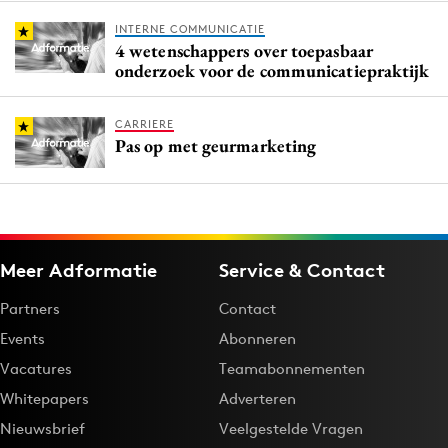
INTERNE COMMUNICATIE
4 wetenschappers over toepasbaar
onderzoek voor de communicatiepraktijk
CARRIERE
Pas op met geurmarketing
Meer Adformatie
Service & Contact
Partners
Contact
Events
Abonneren
Vacatures
Teamabonnementen
Whitepapers
Adverteren
Nieuwsbrief
Veelgestelde Vragen