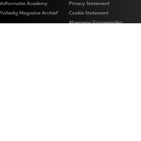
Adformatie Academy
Privacy Statement
Volledig Magazine Archief
Cookie Statement
Algemene Voorwaarden
Onze app
Maak Adformatie.nl je
Google-favoriet
Privacyinstellingen
Download de
Adformatie Nieuws App