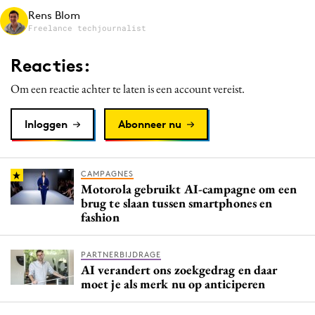
Media
Rens Blom
Freelance techjournalist
Merkstrategie
PR
Reacties:
Programmatic
Om een reactie achter te laten is een account vereist.
Purpose Marketing
Reputatie & crisis
Inloggen
Abonneer nu
CAMPAGNES
Motorola gebruikt AI-campagne om een
brug te slaan tussen smartphones en
fashion
PARTNERBIJDRAGE
AI verandert ons zoekgedrag en daar
moet je als merk nu op anticiperen