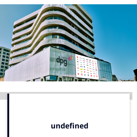
Menu
Home
9 sept: GenAI-training
12 nov: MarketingLive!
Adverteren
Events
Opleidingen
Vacatures
Advertentie
Academy
Partners
Topics
Artificial Intelligence