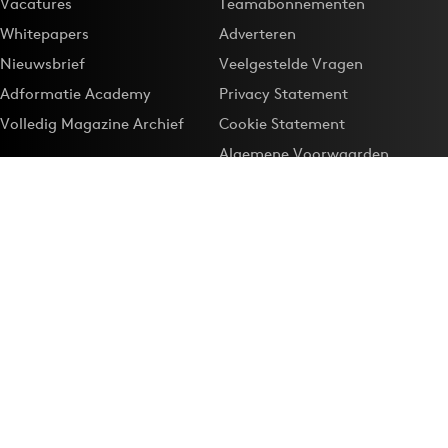
Vacatures
Teamabonnementen
Whitepapers
Adverteren
Nieuwsbrief
Veelgestelde Vragen
Adformatie Academy
Privacy Statement
Volledig Magazine Archief
Cookie Statement
Algemene Voorwaarden
Onze app
Maak Adformatie.nl je
Google-favoriet
Privacyinstellingen
Download de
Adformatie Nieuws App