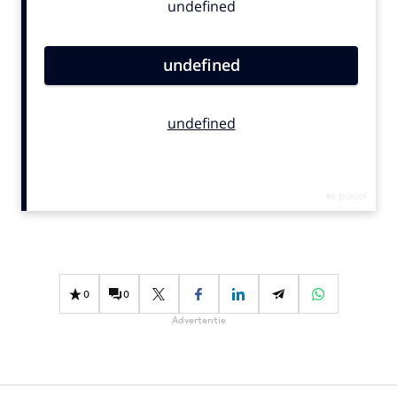
Bureaus
Campagnes
Carriere
Contentmarketing
Craft
Customer Experience
Data & Insights
Design
Digital transformation
Diversiteit
Effectiviteit
0
0
Gedragsverandering
Advertentie
Influencer marketing
Interne communicatie
Martech