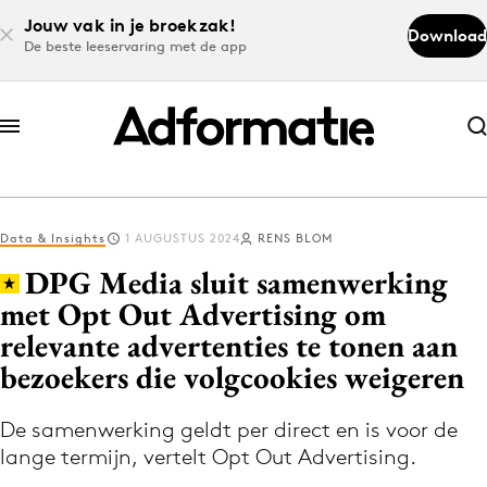
Jouw vak in je broekzak!
Download
De beste leeservaring met de app
Abonneer nu
Abonneer nu
Data & Insights
1 AUGUSTUS 2024
RENS BLOM
Log in
DPG Media sluit samenwerking
met Opt Out Advertising om
relevante advertenties te tonen aan
Download de app
Volg het laatste nieuws via de Adformatie
bezoekers die volgcookies weigeren
Nieuws app
De samenwerking geldt per direct en is voor de
lange termijn, vertelt Opt Out Advertising.