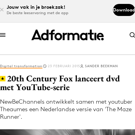
Jouw vak in je broekzak!
Download
De beste leeservaring met de app
Abonneer nu
Abonneer nu
Digital transformation
23 FEBRUARI 2015
SANDER BEEKMAN
Log in
20th Century Fox lanceert dvd
met YouTube-serie
Download de app
Volg het laatste nieuws via de Adformatie
NewBeChannels ontwikkelt samen met youtuber
Theaumes een Nederlandse versie van 'The Maze
Nieuws app
Runner'.