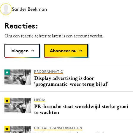
Media
Sander Beekman
Merkstrategie
Reacties:
PR
Programmatic
Om een reactie achter te laten is een account vereist.
Purpose Marketing
Inloggen
Abonneer nu
Reputatie & crisis
PROGRAMMATIC
Display advertising is door
'programmatic' weer terug bij af
MEDIA
PR-branche staat wereldwijd sterke groei
te wachten
DIGITAL TRANSFORMATION