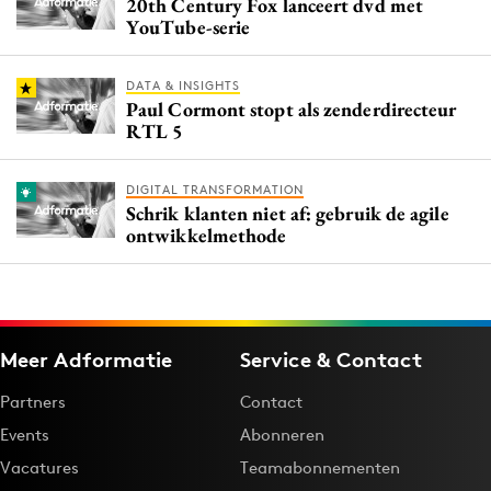
20th Century Fox lanceert dvd met
YouTube-serie
DATA & INSIGHTS
Paul Cormont stopt als zenderdirecteur
RTL 5
DIGITAL TRANSFORMATION
Schrik klanten niet af: gebruik de agile
ontwikkelmethode
Meer Adformatie
Service & Contact
Partners
Contact
Events
Abonneren
Vacatures
Teamabonnementen