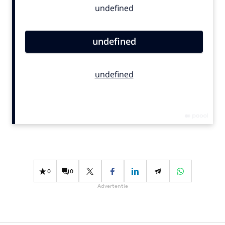
Bureaus
Campagnes
Carriere
Contentmarketing
Craft
Customer Experience
Data & Insights
Design
Digital transformation
Diversiteit
Effectiviteit
0
0
Gedragsverandering
Advertentie
Influencer marketing
Interne communicatie
Martech