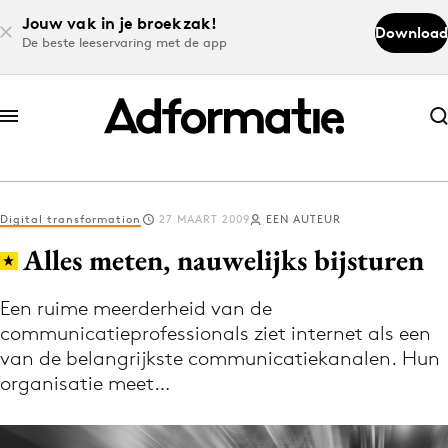
Jouw vak in je broekzak!
Download
De beste leeservaring met de app
Abonneer nu
Abonneer nu
Digital transformation
27 MAART 2009
EEN AUTEUR
Log in
Alles meten, nauwelijks bijsturen
Een ruime meerderheid van de
Download de app
communicatieprofessionals ziet internet als een
Volg het laatste nieuws via de Adformatie
van de belangrijkste communicatiekanalen. Hun
Nieuws app
organisatie meet…