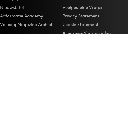
Nieuwsbrief
Veelgestelde Vragen
Adformatie Academy
Privacy Statement
Volledig Magazine Archief
Cookie Statement
Algemene Voorwaarden
Onze app
Maak Adformatie.nl je
Google-favoriet
Privacyinstellingen
Download de
Adformatie Nieuws App