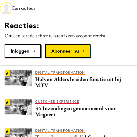
Media
Een auteur
Merkstrategie
Reacties:
PR
Programmatic
Om een reactie achter te laten is een account vereist.
Purpose Marketing
Inloggen
Abonneer nu
Reputatie & crisis
DIGITAL TRANSFORMATION
Hols en Alders breiden functie uit bij
MTV
CUSTOMER EXPERIENCE
34 Inzendingen genomineerd voor
Magneet
DIGITAL TRANSFORMATION