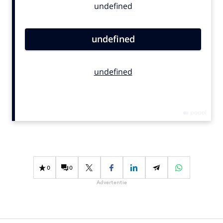
Bureaus
Campagnes
Carriere
Contentmarketing
Craft
Customer Experience
Data & Insights
Design
Digital transformation
Diversiteit
Effectiviteit
0
0
Gedragsverandering
Advertentie
Influencer marketing
Interne communicatie
Martech