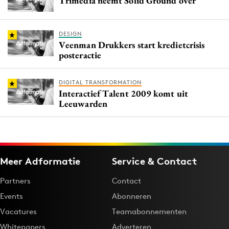
Trimedia neemt Solid Ground over
DESIGN
Veenman Drukkers start kredietcrisis
posteractie
DIGITAL TRANSFORMATION
Interactief Talent 2009 komt uit
Leeuwarden
Meer Adformatie
Service & Contact
Partners
Contact
Events
Abonneren
Vacatures
Teamabonnementen
Whitepapers
Adverteren