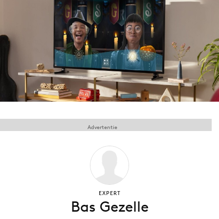
Menu
Home
9 sept: GenAI-training
12 nov: MarketingLive!
Adverteren
Events
Advertentie
Opleidingen
Vacatures
Academy
Partners
Topics
EXPERT
Bas Gezelle
Artificial Intelligence