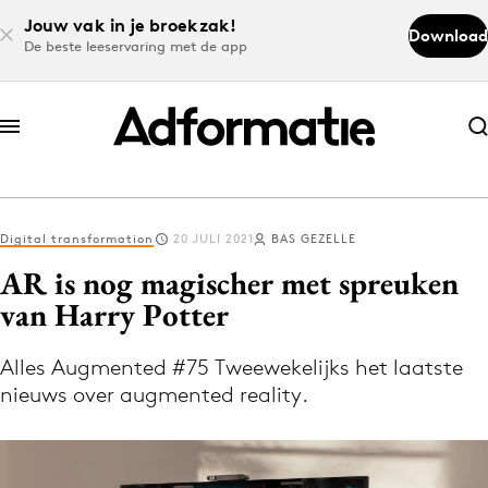
Jouw vak in je broekzak!
Download
De beste leeservaring met de app
Abonneer nu
Abonneer nu
Digital transformation
20 JULI 2021
BAS GEZELLE
Log in
AR is nog magischer met spreuken
van Harry Potter
Download de app
Volg het laatste nieuws via de Adformatie
Alles Augmented #75 Tweewekelijks het laatste
nieuws over augmented reality.
Nieuws app