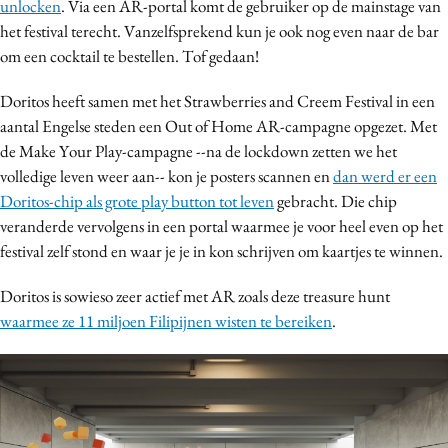
unlocken
. Via een AR-portal komt de gebruiker op de mainstage van
het festival terecht. Vanzelfsprekend kun je ook nog even naar de bar
om een cocktail te bestellen. Tof gedaan!
Doritos heeft samen met het Strawberries and Creem Festival in een
aantal Engelse steden een Out of Home AR-campagne opgezet. Met
de Make Your Play-campagne --na de lockdown zetten we het
volledige leven weer aan-- kon je posters scannen en
dan werd er een
Doritos-chip als grote play button tot leven
gebracht. Die chip
veranderde vervolgens in een portal waarmee je voor heel even op het
festival zelf stond en waar je je in kon schrijven om kaartjes te winnen.
Doritos is sowieso zeer actief met AR zoals deze treasure hunt
waarmee ze 11 miljoen Filipijnen wisten te bereiken
.