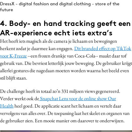
DressX - digital fashion and digital clothing - store of the
future
4. Body- en hand tracking geeft een
AR-experience echt iets extra’s
Het heeft iets magisch als de camera je lichaam en bewegingen
herkent zodat je daarmee kan engagen.
Dit branded effect op TikTok
voor K-Freeze
--een frozen drankje van Coca-Cola-- maakt daar tof
gebruik van. Die bevriest letterlijk jouw beweging. De gebruiker krijgt
allerlei gestures die nagedaan moeten worden waarna het beeld even
stil blijft staan.
De challenge heeft in totaal zo’n 331 miljoen views gegenereerd.
Verder werkt ook de
Snapchat Lens voor de online show Our
Health
heel goed. De applicatie scant het lichaam en vertelt daar
vervolgens van alles over. De toepassing laat het skelet en organen van
de gebruiker zien. Een mooie manier om daarover te onderwijzen.