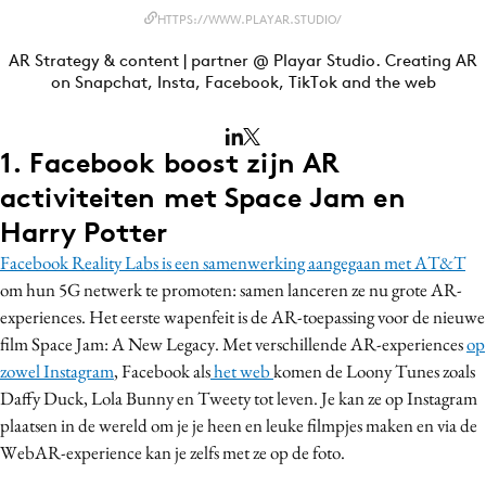
Bureaus
HTTPS://WWW.PLAYAR.STUDIO/
Campagnes
AR Strategy & content | partner @ Playar Studio. Creating AR
on Snapchat, Insta, Facebook, TikTok and the web
Carriere
Contentmarketing
Craft
1. Facebook boost zijn AR
Customer Experience
activiteiten met Space Jam en
Data & Insights
Harry Potter
Design
Facebook Reality Labs is een samenwerking aangegaan met AT&T
Digital transformation
om hun 5G netwerk te promoten: samen lanceren ze nu grote AR-
Diversiteit
experiences. Het eerste wapenfeit is de AR-toepassing voor de nieuwe
film Space Jam: A New Legacy. Met verschillende AR-experiences
op
Effectiviteit
zowel Instagram
, Facebook als
het web
komen de Loony Tunes zoals
Gedragsverandering
Daffy Duck, Lola Bunny en Tweety tot leven. Je kan ze op Instagram
Influencer marketing
plaatsen in de wereld om je je heen en leuke filmpjes maken en via de
Interne communicatie
WebAR-experience kan je zelfs met ze op de foto.
Martech