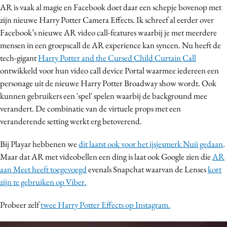
AR is vaak al magie en Facebook doet daar een schepje bovenop met
Media
zijn nieuwe Harry Potter Camera Effects. Ik schreef al eerder over
Merkstrategie
Facebook’s nieuwe AR video call-features waarbij je met meerdere
PR
mensen in een groepscall de AR experience kan syncen. Nu heeft de
Programmatic
tech-gigant
Harry Potter and the Cursed Child Curtain Call
ontwikkeld voor hun video call device Portal waarmee iedereen een
Purpose Marketing
personage uit de nieuwe Harry Potter Broadway show wordt. Ook
Reputatie & crisis
kunnen gebruikers een 'spel' spelen waarbij de background mee
verandert. De combinatie van de virtuele props met een
veranderende setting werkt erg betoverend.
Bij Playar hebbenen we
dit laatst ook voor het ijsjesmerk Nuii gedaan
.
Maar dat AR met videobellen een ding is laat ook Google zien die
AR
aan Meet heeft toegevoegd
evenals Snapchat waarvan de Lenses
kort
zijn te gebruiken op Viber.
Probeer zelf
twee Harry Potter Effects op Instagram.