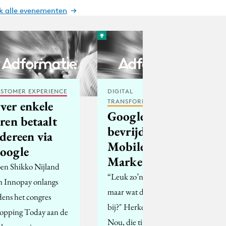
jk alle evenementen
STOMER EXPERIENCE
DIGITAL
TRANSFORMATION
ver enkele
Google+
aren betaalt
bevrijdt
edereen via
Mobile
oogle
Marketeers
en Shikko Nijland
“Leuk zo’n mobiele site,
n Innopay onlangs
maar wat draagt het
jdens het congres
bij?" Herken je dit?
opping Today aan de
Nou, die tijden zijn