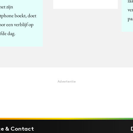
za
met zijn
ve
tphone boekt, doet
pa
oor een verblijf op
lfde dag.
Advertentie
ce & Contact