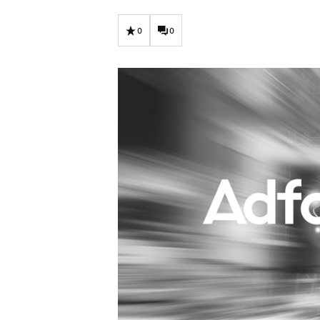
Carriere
Effectiviteit
Contentmarketing
Gedragsverand
0
0
Craft
Influencer mar
Customer Experience
Interne commu
Data & Insights
Martech