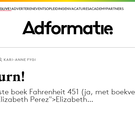
GLIVE!
GLIVE!
ADVERTEREN
ADVERTEREN
EVENTS
EVENTS
OPLEIDINGEN
OPLEIDINGEN
VACATURES
VACATURES
ACADEMY
ACADEMY
PARTNERS
PARTNERS
KARI-ANNE FYGI
ieuws app
urn!
te boek Fahrenheit 451 (ja, met boekv
Elizabeth Perez">Elizabeth…
Media
ormation
Merkstrategie
PR