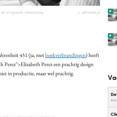
 de originele afbeelding
© adformatie
hrenheit 451 (ja, met
boekverbrandingen
) heeft
eth Perez">Elizabeth Perez een prachtig design
niet in productie, maar wel prachtig.
Va
Da
Sti
Cli