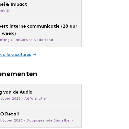
oei & Impact
mVijf
pert interne communicatie (28 uur
r week)
chting CliniClowns Nederland
k alle vacatures
enementen
g van de Audio
ktober 2026 · Adformatie
O Retail
oktober 2026 · Doopsgezinde Singelkerk