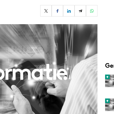
Programmatic
ering
Purpose Marketing
keting
Reputatie & crisis
nicatie
Ge