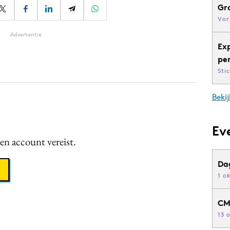
Gr
Vor
Advertentie
Ex
pe
Sti
Bekij
Ev
een account vereist.
Da
1 o
CM
13 