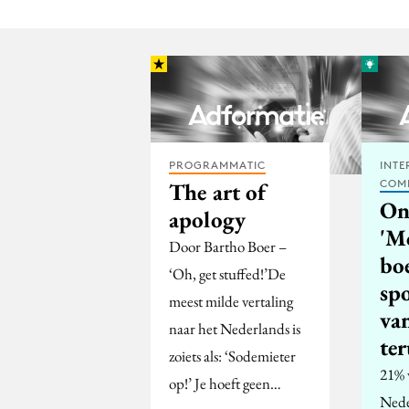
PROGRAMMATIC
INTE
COM
The art of
On
apology
'M
Door Bartho Boer –
bo
‘Oh, get stuffed!’De
spo
meest milde vertaling
van
naar het Nederlands is
ter
zoiets als: ‘Sodemieter
21% 
op!’ Je hoeft geen…
Nede