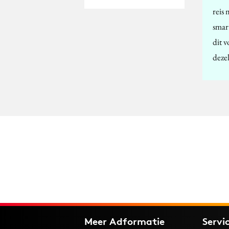
reis 
smar
dit v
deze
Meer Adformatie
Servi