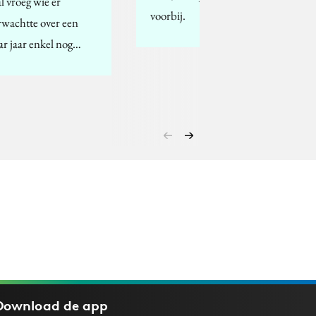
al vroeg wie er
voorbij.
rwachtte over een
ar jaar enkel nog…
Download de
app