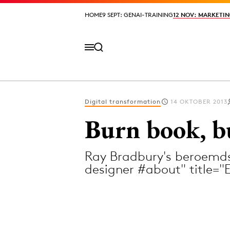
HOME
HOME
9 SEPT: GENAI-TRAINING
9 SEPT: GENAI-TRAINING
12 NOV: MARKETIN
12 NOV: MARKETIN
Digital transformation
14 OKTOBER 2013
Volg het laatste nieuws via de Adformatie N
Burn book, b
Ray Bradbury's beroemds
Topics
designer #about" title="
Artificial Intelligence
Design
Bureaus
Digital transf
Campagnes
Diversiteit