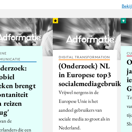
Beki
RNE
CU
DIGITAL TRANSFORMATION
MUNICATIE
O
(Onderzoek) NL
derzoek:
j
in Europese top3
obiel
i
socialemediagebruik
eken brengt
G
Vrijwel nergens in de
ntaniteit
To
Europese Unie is het
 reizen
va
aandeel gebruikers van
ug'
ti
sociale media zo groot als in
van de
Sh
Nederland.
rlanders die een