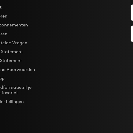
t
ren
bonnementen
eren
stelde Vragen
y Statement
 Statement
ne Voorwaarden
pp
dformatie.nl je
-favoriet
instellingen