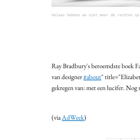
Helaas hebben we niet meer de rechten op
Ray Bradbury's beroemdste boek Fa
van designer
#about
" title="Elizab
gekregen van: met een lucifer. Nog 
(via
AdWeek
)