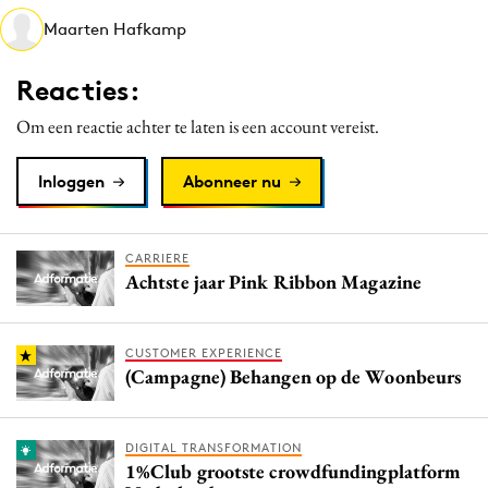
Media
Maarten Hafkamp
Merkstrategie
Reacties:
PR
Programmatic
Om een reactie achter te laten is een account vereist.
Purpose Marketing
Inloggen
Abonneer nu
Reputatie & crisis
CARRIERE
Achtste jaar Pink Ribbon Magazine
CUSTOMER EXPERIENCE
(Campagne) Behangen op de Woonbeurs
DIGITAL TRANSFORMATION
1%Club grootste crowdfundingplatform