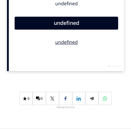
Bureaus
Campagnes
Carriere
Contentmarketing
Craft
Customer Experience
Data & Insights
Design
Digital transformation
Diversiteit
Effectiviteit
0
0
Gedragsverandering
Advertentie
Influencer marketing
Interne communicatie
Martech