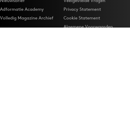
Nieuwsbrief
Veelgestelde Vragen
Adformatie Academy
Privacy Statement
Volledig Magazine Archief
Cookie Statement
Algemene Voorwaarden
Onze app
Maak Adformatie.nl je
Google-favoriet
Privacyinstellingen
Download de
Adformatie Nieuws App