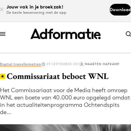
Jouw vak in je broekzak!
Download
De beste leeservaring met de app
Abonneer nu
Abonneer nu
Digital transformation
29 SEPTEMBER 2011
MAARTEN HAFKAMP
Log in
Commissariaat beboet WNL
Het Commissariaat voor de Media heeft omroep
Download de app
WNL een boete van 40.000 euro opgelegd omdat
Volg het laatste nieuws via de Adformatie
in het actualiteitenprogramma Ochtendspits
Nieuws app
de…