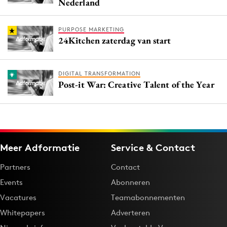
Nederland
PURPOSE MARKETING
24Kitchen zaterdag van start
DIGITAL TRANSFORMATION
Post-it War: Creative Talent of the Year
Meer Adformatie
Service & Contact
Partners
Contact
Events
Abonneren
Vacatures
Teamabonnementen
Whitepapers
Adverteren