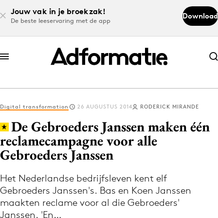
Jouw vak in je broekzak!
Download
De beste leeservaring met de app
Abonneer nu
Abonneer nu
Digital transformation
26 AUGUSTUS 2014
RODERICK MIRANDE
Log in
De Gebroeders Janssen maken één
reclamecampagne voor alle
Gebroeders Janssen
Download de app
Volg het laatste nieuws via de Adformatie
Het Nederlandse bedrijfsleven kent elf
Nieuws app
Gebroeders Janssen's. Bas en Koen Janssen
maakten reclame voor al die Gebroeders'
Janssen. 'En…