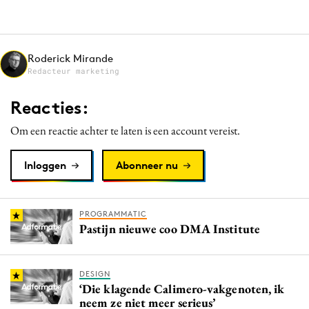
Media
Merkstrategie
PR
Roderick Mirande
Redacteur marketing
Programmatic
Purpose Marketing
Reacties:
Reputatie & crisis
Om een reactie achter te laten is een account vereist.
Inloggen
Abonneer nu
PROGRAMMATIC
Pastijn nieuwe coo DMA Institute
DESIGN
‘Die klagende Calimero-vakgenoten, ik
neem ze niet meer serieus’