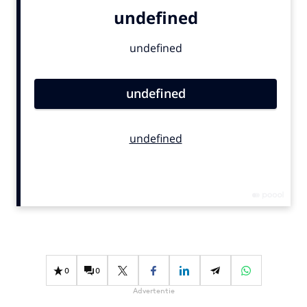
Bureaus
Campagnes
Carriere
Contentmarketing
Craft
Customer Experience
Data & Insights
Design
Digital transformation
Diversiteit
Effectiviteit
Gedragsverandering
Influencer marketing
0
0
Interne communicatie
Advertentie
Martech