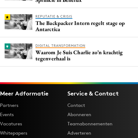
REPUTATIE & CRISIS
The Backpacker Intern regelt stage op
Antarctica
DIGITAL TRANSFORMATION
Waarom Je Suis Charlie zo’n krachtig
tegenverhaal is
Meer Adformatie
Service & Contact
Partners
Contact
Events
Abonneren
Vacatures
Teamabonnementen
Whitepapers
Adverteren