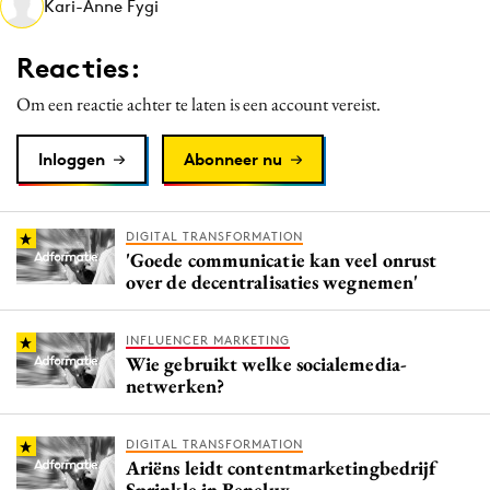
Kari-Anne Fygi
Media
Merkstrategie
Reacties:
PR
Om een reactie achter te laten is een account vereist.
Programmatic
Purpose Marketing
Inloggen
Abonneer nu
Reputatie & crisis
DIGITAL TRANSFORMATION
'Goede communicatie kan veel onrust
over de decentralisaties wegnemen'
INFLUENCER MARKETING
Wie gebruikt welke socialemedia-
netwerken?
DIGITAL TRANSFORMATION
Ariëns leidt contentmarketingbedrijf
Sprinkle in Benelux