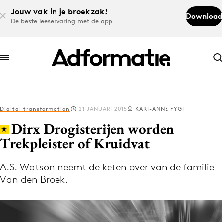
Jouw vak in je broekzak!
Download
De beste leeservaring met de app
Abonneer nu
Abonneer nu
Digital transformation
21 JANUARI 2015
KARI-ANNE FYGI
Log in
Dirx Drogisterijen worden
Trekpleister of Kruidvat
Download de app
Volg het laatste nieuws via de Adformatie
A.S. Watson neemt de keten over van de familie
Van den Broek.
Nieuws app