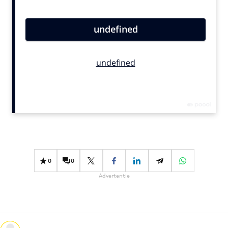
Bureaus
Campagnes
Carriere
Contentmarketing
Craft
Customer Experience
Data & Insights
Design
Digital transformation
Diversiteit
0
0
Effectiviteit
Advertentie
Gedragsverandering
Influencer marketing
Interne communicatie
Martech