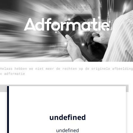
Menu
Home
9 sept: GenAI-training
12 nov: MarketingLive!
Adverteren
Helaas hebben we niet meer de rechten op de originele afbeelding
Events
© adformatie
Opleidingen
Vacatures
Advertentie
Academy
Partners
Topics
Artificial Intelligence