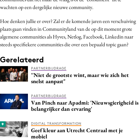
Media
wachten op een dergelijke nieuwe community.
Merkstrategie
Hoe denken jullie er over? Zal er de komende jaren een verschuiving
PR
plaats gaan vinden in Communityland van de op dit moment grote
Programmatic
algemene communities als Hyves, Netlog, Facebook, Linkedin naar
Purpose Marketing
steeds specifiekere communities die over een bepaald topic gaan?
Reputatie & crisis
Gerelateerd
PARTNERBIJDRAGE
''Niet de grootste wint, maar wie zich het
snelst aanpast"
PARTNERBIJDRAGE
Van Pinch naar Apadmi: 'Nieuwsgierigheid is
belangrijker dan ervaring'
DIGITAL TRANSFORMATION
Geef kleur aan Utrecht Centraal met je
mobiel