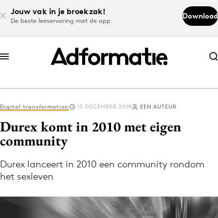
Jouw vak in je broekzak!
Download
De beste leeservaring met de app
Abonneer nu
Abonneer nu
Digital transformation
15 DECEMBER 2009
EEN AUTEUR
Log in
Durex komt in 2010 met eigen
community
Download de app
Volg het laatste nieuws via de Adformatie
Durex lanceert in 2010 een community rondom
het sexleven
Nieuws app