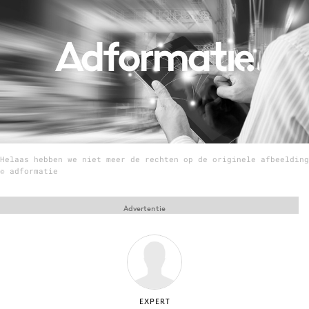
Menu
Home
9 sept: GenAI-training
12 nov: MarketingLive!
Adverteren
Helaas hebben we niet meer de rechten op de originele afbeelding
Events
© adformatie
Opleidingen
Vacatures
Advertentie
Academy
Partners
Topics
Artificial Intelligence
EXPERT