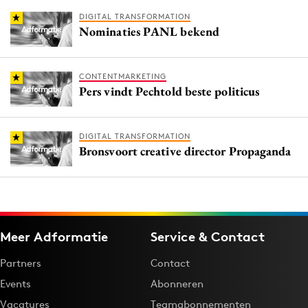
DIGITAL TRANSFORMATION
Nominaties PANL bekend
CONTENTMARKETING
Pers vindt Pechtold beste politicus
DIGITAL TRANSFORMATION
Bronsvoort creative director Propaganda
Meer Adformatie
Service & Contact
Partners
Contact
Events
Abonneren
Vacatures
Teamabonnementen