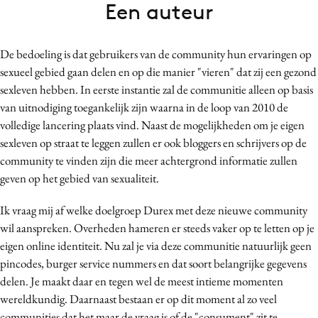
Een auteur
Bureaus
Campagnes
De bedoeling is dat gebruikers van de community hun ervaringen op
Carriere
sexueel gebied gaan delen en op die manier "vieren" dat zij een gezond
Contentmarketing
sexleven hebben. In eerste instantie zal de communitie alleen op basis
Craft
van uitnodiging toegankelijk zijn waarna in de loop van 2010 de
Customer Experience
volledige lancering plaats vind. Naast de mogelijkheden om je eigen
Data & Insights
sexleven op straat te leggen zullen er ook bloggers en schrijvers op de
community te vinden zijn die meer achtergrond informatie zullen
Design
geven op het gebied van sexualiteit.
Digital transformation
Diversiteit
Ik vraag mij af welke doelgroep Durex met deze nieuwe community
Effectiviteit
wil aanspreken. Overheden hameren er steeds vaker op te letten op je
eigen online identiteit. Nu zal je via deze communitie natuurlijk geen
Gedragsverandering
pincodes, burger service nummers en dat soort belangrijke gegevens
Influencer marketing
delen. Je maakt daar en tegen wel de meest intieme momenten
Interne communicatie
wereldkundig. Daarnaast bestaan er op dit moment al zo veel
Martech
communities dat het maar de vraag is of de "consument" zit te