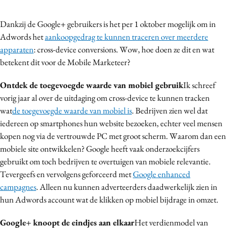
Bureaus
Dankzij de Google+ gebruikers is het per 1 oktober mogelijk om in
Campagnes
Adwords het
aankoopgedrag te kunnen traceren over meerdere
Carriere
apparaten
: cross-device conversions. Wow, hoe doen ze dit en wat
Contentmarketing
betekent dit voor de Mobile Marketeer?
Craft
Ontdek de toegevoegde waarde van mobiel gebruik
Ik schreef
Customer Experience
vorig jaar al over de uitdaging om cross-device te kunnen tracken
Data & Insights
wat
de toegevoegde waarde van mobiel is
. Bedrijven zien wel dat
Design
iedereen op smartphones hun website bezoeken, echter veel mensen
Digital transformation
kopen nog via de vertrouwde PC met groot scherm. Waarom dan een
Diversiteit
mobiele site ontwikkelen? Google heeft vaak onderzoekcijfers
gebruikt om toch bedrijven te overtuigen van mobiele relevantie.
Effectiviteit
Tevergeefs en vervolgens geforceerd met
Google enhanced
Gedragsverandering
campagnes
. Alleen nu kunnen adverteerders daadwerkelijk zien in
Influencer marketing
hun Adwords account wat de klikken op mobiel bijdrage in omzet.
Interne communicatie
Google+ knoopt de eindjes aan elkaar
Het verdienmodel van
Martech