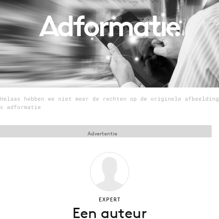
Menu
Home
9 sept: GenAI-training
12 nov: MarketingLive!
Helaas hebben we niet meer de rechten op de originele afbeelding
Adverteren
© adformatie
Events
Opleidingen
Advertentie
Vacatures
Academy
Partners
Topics
EXPERT
Een auteur
Artificial Intelligence