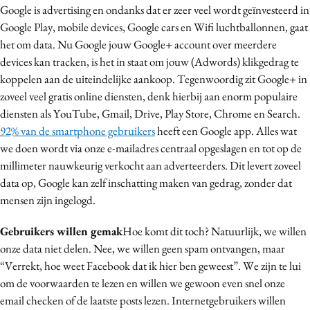
Google is advertising en ondanks dat er zeer veel wordt geïnvesteerd in
Media
Google Play, mobile devices, Google cars en Wifi luchtballonnen, gaat
Merkstrategie
het om data. Nu Google jouw Google+ account over meerdere
PR
devices kan tracken, is het in staat om jouw (Adwords) klikgedrag te
Programmatic
koppelen aan de uiteindelijke aankoop. Tegenwoordig zit Google+ in
zoveel veel gratis online diensten, denk hierbij aan enorm populaire
Purpose Marketing
diensten als YouTube, Gmail, Drive, Play Store, Chrome en Search.
Reputatie & crisis
92% van de smartphone gebruikers
heeft een Google app. Alles wat
we doen wordt via onze e-mailadres centraal opgeslagen en tot op de
millimeter nauwkeurig verkocht aan adverteerders. Dit levert zoveel
data op, Google kan zelf inschatting maken van gedrag, zonder dat
mensen zijn ingelogd.
Gebruikers willen gemak
Hoe komt dit toch? Natuurlijk, we willen
onze data niet delen. Nee, we willen geen spam ontvangen, maar
“Verrekt, hoe weet Facebook dat ik hier ben geweest”. We zijn te lui
om de voorwaarden te lezen en willen we gewoon even snel onze
email checken of de laatste posts lezen. Internetgebruikers willen