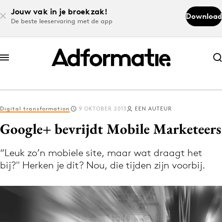
Jouw vak in je broekzak!
Download
De beste leeservaring met de app
Abonneer nu
Abonneer nu
Digital transformation
9 OKTOBER 2013
EEN AUTEUR
Log in
Google+ bevrijdt Mobile Marketeers
“Leuk zo’n mobiele site, maar wat draagt het
Download de app
bij?" Herken je dit? Nou, die tijden zijn voorbij.
Volg het laatste nieuws via de Adformatie
Nieuws app