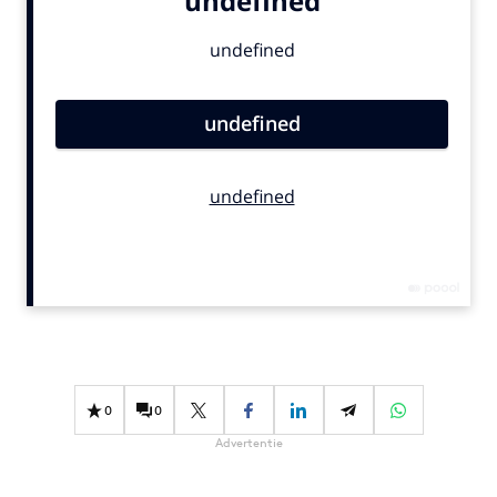
Bureaus
Campagnes
Carriere
Contentmarketing
Craft
Customer Experience
Data & Insights
Design
Digital transformation
Diversiteit
Effectiviteit
Gedragsverandering
0
0
Influencer marketing
Advertentie
Interne communicatie
Martech