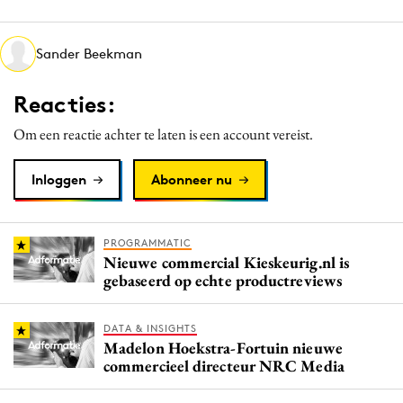
Media
Merkstrategie
Sander Beekman
PR
Reacties:
Programmatic
Purpose Marketing
Om een reactie achter te laten is een account vereist.
Reputatie & crisis
Inloggen
Abonneer nu
PROGRAMMATIC
Nieuwe commercial Kieskeurig.nl is
gebaseerd op echte productreviews
DATA & INSIGHTS
Madelon Hoekstra-Fortuin nieuwe
commercieel directeur NRC Media