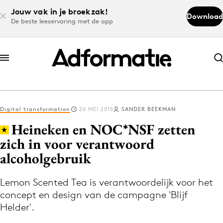
Jouw vak in je broekzak!
Download
De beste leeservaring met de app
Abonneer nu
Abonneer nu
Digital transformation
26 MEI 2015
SANDER BEEKMAN
Log in
Heineken en NOC*NSF zetten
zich in voor verantwoord
alcoholgebruik
Download de app
Volg het laatste nieuws via de Adformatie
Lemon Scented Tea is verantwoordelijk voor het
Nieuws app
concept en design van de campagne 'Blijf
Helder'.