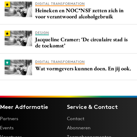
DIGITAL TRANSFORMATION
Heineken en NOC*NSF zetten zich in
voor verantwoord alcoholgebruik
DESIGN
Jacqueline Cramer: ‘De circulaire stad is
de toekomst’
DIGITAL TRANSFORMATION
Wat vormgevers kunnen doen. En jij ook.
Meer Adformatie
Service & Contact
Partners
Contact
Events
Abonneren
Vacatures
Teamabonnementen