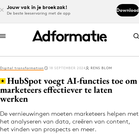
Jouw vak in je broekzak!
Download
De beste leeservaring met de app
Abonneer nu
Abonneer nu
Digital transformation
18 SEPTEMBER 2024
RENS BLOM
Log in
HubSpot voegt AI-functies toe om
marketeers effectiever te laten
werken
Download de app
Volg het laatste nieuws via de Adformatie
De vernieuwingen moeten marketeers helpen met
Nieuws app
het analyseren van data, creëren van content,
het vinden van prospects en meer.