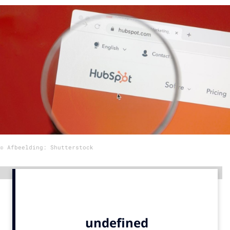
Menu
Home
9 sept: GenAI-training
12 nov: MarketingLive!
Adverteren
Events
Opleidingen
© Afbeelding: Shutterstock
Vacatures
Academy
Advertentie
Partners
Topics
Artificial Intelligence