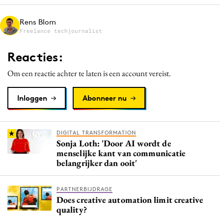
Media
Rens Blom
Merkstrategie
Freelance techjournalist
PR
Reacties:
Programmatic
Purpose Marketing
Om een reactie achter te laten is een account vereist.
Reputatie & crisis
Inloggen
Abonneer nu
DIGITAL TRANSFORMATION
Sonja Loth: 'Door AI wordt de
menselijke kant van communicatie
belangrijker dan ooit'
PARTNERBIJDRAGE
Does creative automation limit creative
quality?