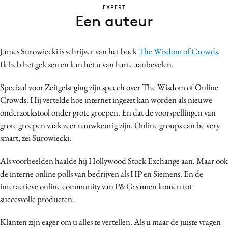
EXPERT
Bureaus
Een auteur
Campagnes
Carriere
James Surowiecki is schrijver van het boek
The Wisdom of Crowds
.
Contentmarketing
Ik heb het gelezen en kan het u van harte aanbevelen.
Craft
Customer Experience
Speciaal voor Zeitgeist ging zijn speech over The Wisdom of Online
Crowds. Hij vertelde hoe internet ingezet kan worden als nieuwe
Data & Insights
onderzoekstool onder grote groepen. En dat de voorspellingen van
Design
grote groepen vaak zeer nauwkeurig zijn. Online groups can be very
Digital transformation
smart, zei Surowiecki.
Diversiteit
Als voorbeelden haalde hij Hollywood Stock Exchange aan. Maar ook
Effectiviteit
de interne online polls van bedrijven als HP en Siemens. En de
Gedragsverandering
interactieve online community van P&G: samen komen tot
Influencer marketing
succesvolle producten.
Interne communicatie
Klanten zijn eager om u alles te vertellen. Als u maar de juiste vragen
Martech