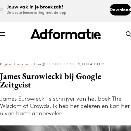
Jouw vak in je broekzak!
Download
De beste leeservaring met de app
Abonneer nu
Abonneer nu
Digital transformation
27 OKTOBER 2005
EEN AUTEUR
Log in
James Surowiecki bij Google
Zeitgeist
Download de app
Volg het laatste nieuws via de Adformatie
James Surowiecki is schrijver van het boek The
Wisdom of Crowds. Ik heb het gelezen en kan het
Nieuws app
u van harte aanbevelen.