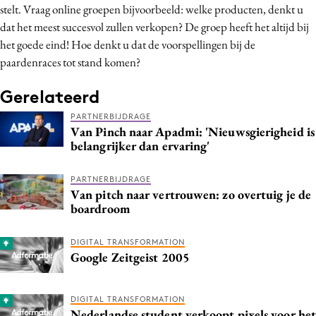
stelt. Vraag online groepen bijvoorbeeld: welke producten, denkt u
Media
dat het meest succesvol zullen verkopen? De groep heeft het altijd bij
Merkstrategie
het goede eind! Hoe denkt u dat de voorspellingen bij de
PR
paardenraces tot stand komen?
Programmatic
Gerelateerd
Purpose Marketing
PARTNERBIJDRAGE
Reputatie & crisis
Van Pinch naar Apadmi: 'Nieuwsgierigheid is
belangrijker dan ervaring'
PARTNERBIJDRAGE
Van pitch naar vertrouwen: zo overtuig je de
boardroom
DIGITAL TRANSFORMATION
Google Zeitgeist 2005
DIGITAL TRANSFORMATION
Nederlandse student verkoopt pixels voor het