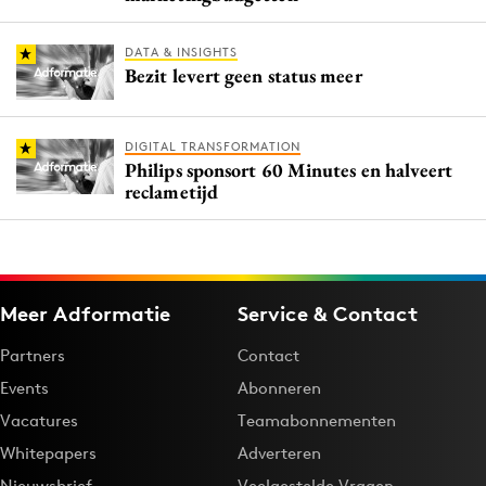
DATA & INSIGHTS
Bezit levert geen status meer
DIGITAL TRANSFORMATION
Philips sponsort 60 Minutes en halveert
reclametijd
Meer Adformatie
Service & Contact
Partners
Contact
Events
Abonneren
Vacatures
Teamabonnementen
Whitepapers
Adverteren
Nieuwsbrief
Veelgestelde Vragen