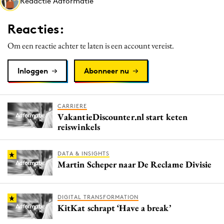
Redactie Adformatie
Media
Merkstrategie
Reacties:
PR
Om een reactie achter te laten is een account vereist.
Programmatic
Purpose Marketing
Inloggen
Abonneer nu
Reputatie & crisis
CARRIERE
VakantieDiscounter.nl start keten
reiswinkels
DATA & INSIGHTS
Martin Scheper naar De Reclame Divisie
DIGITAL TRANSFORMATION
KitKat schrapt ‘Have a break’