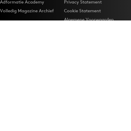
Adformatie Academy
Privacy Statement
Volledig Magazine Archief
Cookie Statement
Algemene Voorwaarden
Onze app
Maak Adformatie.nl je
Google-favoriet
Privacyinstellingen
Download de
Adformatie Nieuws App