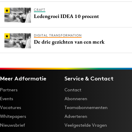
CRAFT
Ledengroei IDEA 10 procent
DIGITAL TRANSFORMATION
De drie gezichten van een merk
Meer Adformatie
Service & Contact
Partners
Contact
Events
Abonneren
Vacatures
Teamabonnementen
Whitepapers
Adverteren
Nieuwsbrief
Veelgestelde Vragen