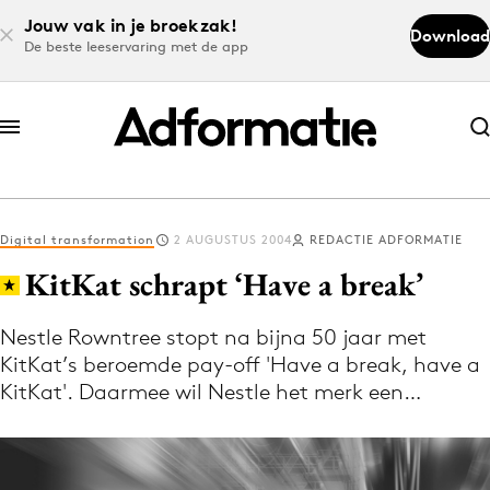
Jouw vak in je broekzak!
Download
De beste leeservaring met de app
Abonneer nu
Abonneer nu
Digital transformation
2 AUGUSTUS 2004
REDACTIE ADFORMATIE
Log in
KitKat schrapt ‘Have a break’
Nestle Rowntree stopt na bijna 50 jaar met
Download de app
KitKat’s beroemde pay-off 'Have a break, have a
Volg het laatste nieuws via de Adformatie
KitKat'. Daarmee wil Nestle het merk een…
Nieuws app