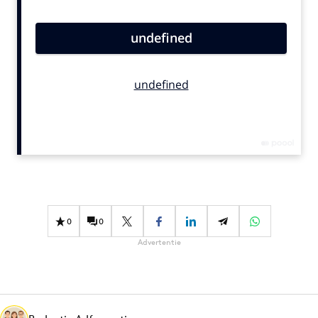
Bureaus
Campagnes
Carriere
Contentmarketing
Craft
Customer Experience
Data & Insights
Design
Digital transformation
Diversiteit
0
0
Effectiviteit
Advertentie
Gedragsverandering
Influencer marketing
Interne communicatie
Martech