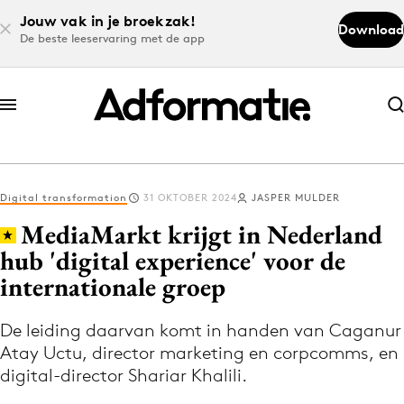
Jouw vak in je broekzak!
Download
De beste leeservaring met de app
Abonneer nu
Abonneer nu
Digital transformation
31 OKTOBER 2024
JASPER MULDER
Log in
MediaMarkt krijgt in Nederland
hub 'digital experience' voor de
internationale groep
Download de app
Volg het laatste nieuws via de Adformatie
De leiding daarvan komt in handen van Caganur
Nieuws app
Atay Uctu, director marketing en corpcomms, en
digital-director Shariar Khalili.