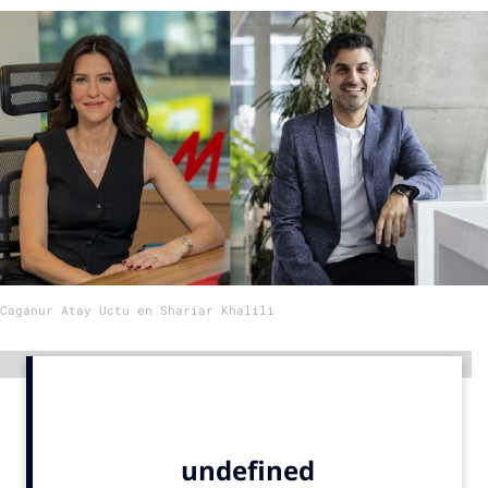
Menu
Home
9 sept: GenAI-training
12 nov: MarketingLive!
Adverteren
Events
Opleidingen
Caganur Atay Uctu en Shariar Khalili
Vacatures
Academy
Advertentie
Partners
Topics
Artificial Intelligence