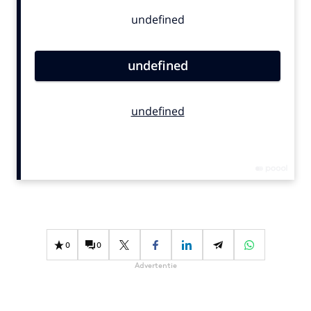
Bureaus
Campagnes
Carriere
Contentmarketing
Craft
Customer Experience
Data & Insights
Design
Digital transformation
Diversiteit
Effectiviteit
Gedragsverandering
0
0
Influencer marketing
Advertentie
Interne communicatie
Martech