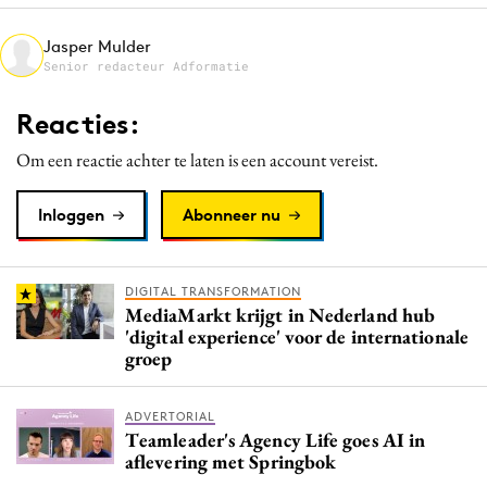
Media
Jasper Mulder
Merkstrategie
Senior redacteur Adformatie
PR
Reacties:
Programmatic
Purpose Marketing
Om een reactie achter te laten is een account vereist.
Reputatie & crisis
Inloggen
Abonneer nu
DIGITAL TRANSFORMATION
MediaMarkt krijgt in Nederland hub
'digital experience' voor de internationale
groep
ADVERTORIAL
Teamleader's Agency Life goes AI in
aflevering met Springbok