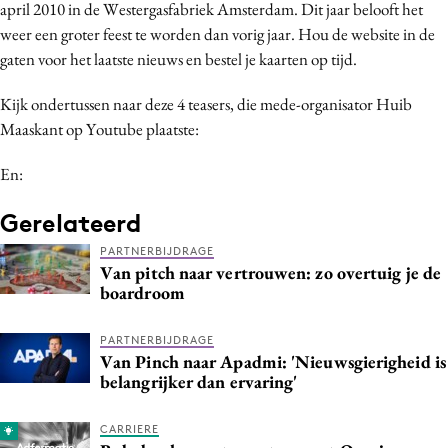
april 2010 in de Westergasfabriek Amsterdam. Dit jaar belooft het
Media
weer een groter feest te worden dan vorig jaar. Hou de website in de
Merkstrategie
gaten voor het laatste nieuws en bestel je kaarten op tijd.
PR
Kijk ondertussen naar deze 4 teasers, die mede-organisator Huib
Programmatic
Maaskant op Youtube plaatste:
Purpose Marketing
Reputatie & crisis
En:
Gerelateerd
PARTNERBIJDRAGE
Van pitch naar vertrouwen: zo overtuig je de
boardroom
PARTNERBIJDRAGE
Van Pinch naar Apadmi: 'Nieuwsgierigheid is
belangrijker dan ervaring'
CARRIERE