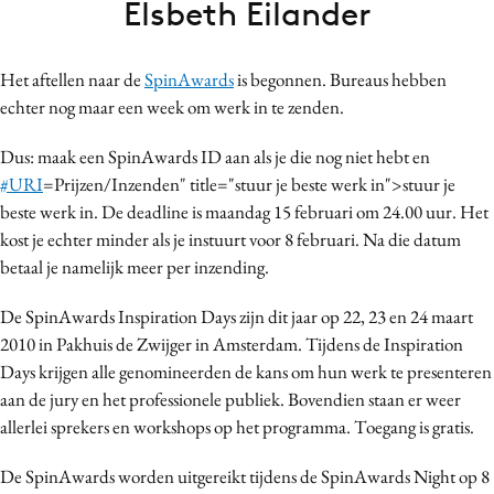
Elsbeth Eilander
Bureaus
Campagnes
Het aftellen naar de
SpinAwards
is begonnen. Bureaus hebben
Carriere
echter nog maar een week om werk in te zenden.
Contentmarketing
Craft
Dus: maak een SpinAwards ID aan als je die nog niet hebt en
#URI
=Prijzen/Inzenden" title="stuur je beste werk in">stuur je
Customer Experience
beste werk in. De deadline is maandag 15 februari om 24.00 uur. Het
Data & Insights
kost je echter minder als je instuurt voor 8 februari. Na die datum
Design
betaal je namelijk meer per inzending.
Digital transformation
De SpinAwards Inspiration Days zijn dit jaar op 22, 23 en 24 maart
Diversiteit
2010 in Pakhuis de Zwijger in Amsterdam. Tijdens de Inspiration
Effectiviteit
Days krijgen alle genomineerden de kans om hun werk te presenteren
Gedragsverandering
aan de jury en het professionele publiek. Bovendien staan er weer
Influencer marketing
allerlei sprekers en workshops op het programma. Toegang is gratis.
Interne communicatie
De SpinAwards worden uitgereikt tijdens de SpinAwards Night op 8
Martech