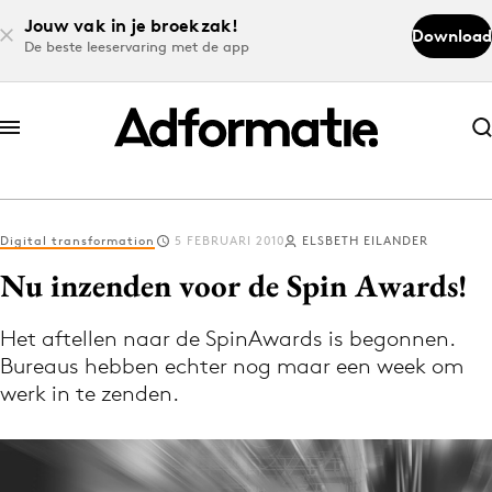
Jouw vak in je broekzak!
Download
De beste leeservaring met de app
Abonneer nu
Abonneer nu
Digital transformation
5 FEBRUARI 2010
ELSBETH EILANDER
Log in
Nu inzenden voor de Spin Awards!
Het aftellen naar de SpinAwards is begonnen.
Download de app
Bureaus hebben echter nog maar een week om
Volg het laatste nieuws via de Adformatie
werk in te zenden.
Nieuws app