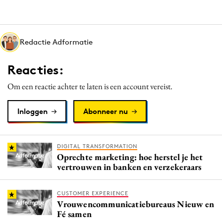
Media
Merkstrategie
PR
Redactie Adformatie
Programmatic
Reacties:
Purpose Marketing
Reputatie & crisis
Om een reactie achter te laten is een account vereist.
Inloggen
Abonneer nu
DIGITAL TRANSFORMATION
Oprechte marketing: hoe herstel je het
vertrouwen in banken en verzekeraars
CUSTOMER EXPERIENCE
Vrouwencommunicatiebureaus Nieuw en
Fé samen