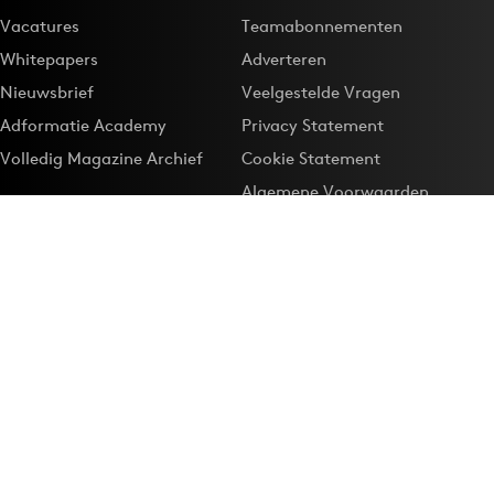
Vacatures
Teamabonnementen
Whitepapers
Adverteren
Nieuwsbrief
Veelgestelde Vragen
Adformatie Academy
Privacy Statement
Volledig Magazine Archief
Cookie Statement
Algemene Voorwaarden
Onze app
Maak Adformatie.nl je
Google-favoriet
Privacyinstellingen
Download de
Adformatie Nieuws App