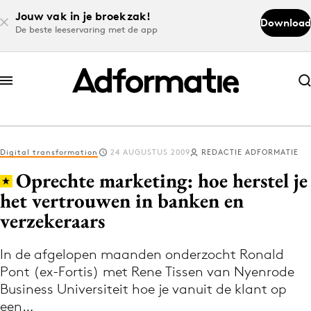
Jouw vak in je broekzak!
Download
De beste leeservaring met de app
Abonneer nu
Abonneer nu
Digital transformation
24 AUGUSTUS 2009
REDACTIE ADFORMATIE
Log in
Oprechte marketing: hoe herstel je
het vertrouwen in banken en
verzekeraars
Download de app
Volg het laatste nieuws via de Adformatie
In de afgelopen maanden onderzocht Ronald
Nieuws app
Pont (ex-Fortis) met Rene Tissen van Nyenrode
Business Universiteit hoe je vanuit de klant op
een…