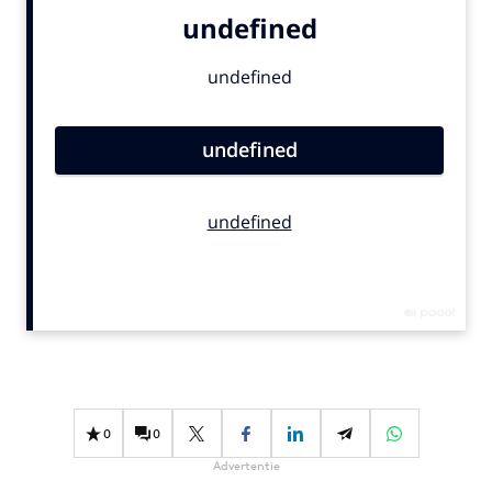
Bureaus
Campagnes
Carriere
Contentmarketing
Craft
Customer Experience
Data & Insights
Design
Digital transformation
Diversiteit
Effectiviteit
Gedragsverandering
Influencer marketing
0
0
Interne communicatie
Advertentie
Martech