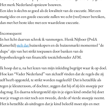
Het merk Nederland opnieuw bouwen.
Media
Een idee is slechts zo goed als de kwaliteit van de executie. Met een
Merkstrategie
matig idee en een goede executie zullen we echt (veel) meer bereiken,
PR
dan met het beste idee met een waardeloze executie.
Programmatic
Inconsequent
Purpose Marketing
In het licht daarvan schrok ik vanmorgen. Henk Nijboer (PvdA
Reputatie & crisis
Kamerlid)
stelt dat
huizenkopers en de huizenmarkt momenteel "de
dupe" zijn van het strikt toepassen door banken van de
hypotheekregels van financiële toezichthouder AFM.
Ik hoop dat u, na het lezen van mijn inleiding begrijpt waar ik op doel.
Hoe kan “Vader Nederland” van zichzelf vinden dat de regels die zij
zelf heeft opgesteld, te strikt worden nageleefd? Dat is hetzelfde als
tegen je kleuterzoon, of dochter, zeggen dat hij of zij één snoepje per
dag mag. En daarna teleurgesteld zijn in je eigen kind omdat hij doet
wat je vraagt en niet toch een tweede, derde of vierde snoepje neemt.
Het is hetzelfde als uitdragen dat je kind beleefd moet zijn en met