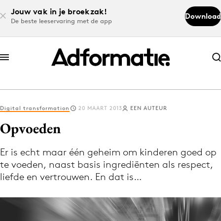
Jouw vak in je broekzak!
Download
De beste leeservaring met de app
Abonneer nu
Abonneer nu
Digital transformation
20 MAART 2013
EEN AUTEUR
Log in
Opvoeden
Er is echt maar één geheim om kinderen goed op
Download de app
te voeden, naast basis ingrediënten als respect,
Volg het laatste nieuws via de Adformatie
liefde en vertrouwen. En dat is…
Nieuws app