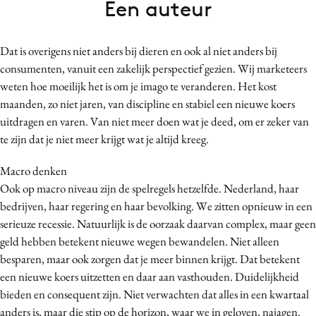
Een auteur
Bureaus
Campagnes
Dat is overigens niet anders bij dieren en ook al niet anders bij
Carriere
consumenten, vanuit een zakelijk perspectief gezien. Wij marketeers
Contentmarketing
weten hoe moeilijk het is om je imago te veranderen. Het kost
Craft
maanden, zo niet jaren, van discipline en stabiel een nieuwe koers
Customer Experience
uitdragen en varen. Van niet meer doen wat je deed, om er zeker van
te zijn dat je niet meer krijgt wat je altijd kreeg.
Data & Insights
Design
Macro denken
Digital transformation
Ook op macro niveau zijn de spelregels hetzelfde. Nederland, haar
Diversiteit
bedrijven, haar regering en haar bevolking. We zitten opnieuw in een
serieuze recessie. Natuurlijk is de oorzaak daarvan complex, maar geen
Effectiviteit
geld hebben betekent nieuwe wegen bewandelen. Niet alleen
Gedragsverandering
besparen, maar ook zorgen dat je meer binnen krijgt. Dat betekent
Influencer marketing
een nieuwe koers uitzetten en daar aan vasthouden. Duidelijkheid
Interne communicatie
bieden en consequent zijn. Niet verwachten dat alles in een kwartaal
Martech
anders is, maar die stip op de horizon, waar we in geloven, najagen.