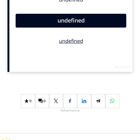
Bureaus
Campagnes
Carriere
Contentmarketing
Craft
Customer Experience
Data & Insights
Design
Digital transformation
Diversiteit
Effectiviteit
0
0
Gedragsverandering
Advertentie
Influencer marketing
Interne communicatie
Martech