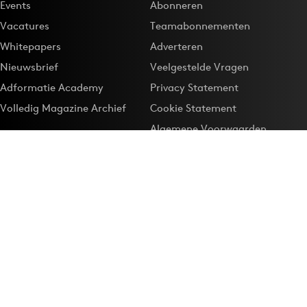
Events
Abonneren
Vacatures
Teamabonnementen
Whitepapers
Adverteren
Nieuwsbrief
Veelgestelde Vragen
Adformatie Academy
Privacy Statement
Volledig Magazine Archief
Cookie Statement
Algemene Voorwaarden
Onze app
Maak Adformatie.nl je
Google-favoriet
Privacyinstellingen
Download de
Adformatie Nieuws App