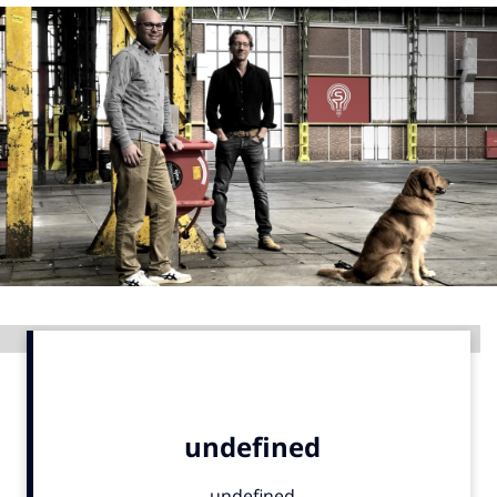
Menu
Home
9 sept: GenAI-training
12 nov: MarketingLive!
Adverteren
Events
Opleidingen
Vacatures
Advertentie
Academy
Partners
Topics
Artificial Intelligence