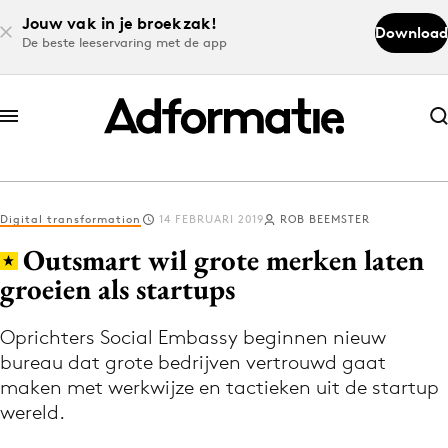
Jouw vak in je broekzak!
Download
De beste leeservaring met de app
Abonneer nu
Abonneer nu
Digital transformation
14 FEBRUARI 2019
ROB BEEMSTER
Log in
Outsmart wil grote merken laten
groeien als startups
Download de app
Volg het laatste nieuws via de Adformatie
Oprichters Social Embassy beginnen nieuw
bureau dat grote bedrijven vertrouwd gaat
Nieuws app
maken met werkwijze en tactieken uit de startup
wereld.