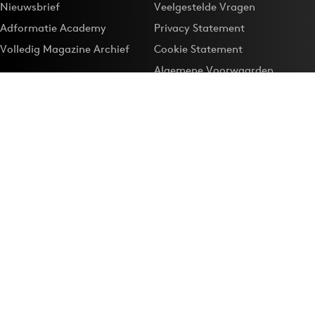
Nieuwsbrief
Veelgestelde Vragen
Adformatie Academy
Privacy Statement
Volledig Magazine Archief
Cookie Statement
Algemene Voorwaarden
Onze app
Maak Adformatie.nl je
Google-favoriet
Privacyinstellingen
Download de
Adformatie Nieuws App