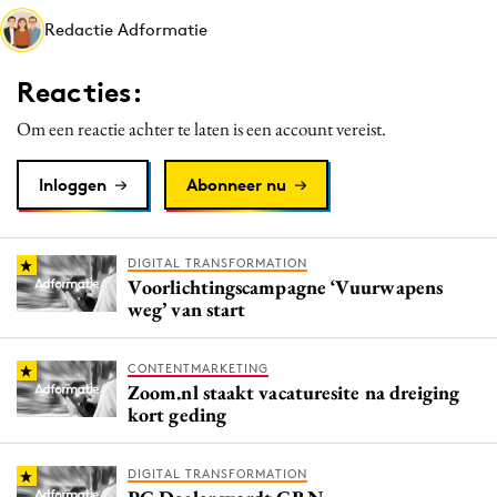
Media
Redactie Adformatie
Merkstrategie
Reacties:
PR
Programmatic
Om een reactie achter te laten is een account vereist.
Purpose Marketing
Inloggen
Abonneer nu
Reputatie & crisis
DIGITAL TRANSFORMATION
Voorlichtingscampagne ‘Vuurwapens
weg’ van start
CONTENTMARKETING
Zoom.nl staakt vacaturesite na dreiging
kort geding
DIGITAL TRANSFORMATION