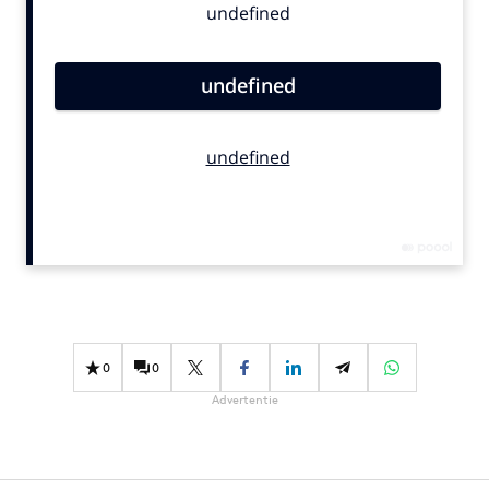
Bureaus
Campagnes
Carriere
Contentmarketing
Craft
Customer Experience
Data & Insights
Design
Digital transformation
Diversiteit
Effectiviteit
0
0
Gedragsverandering
Advertentie
Influencer marketing
Interne communicatie
Martech