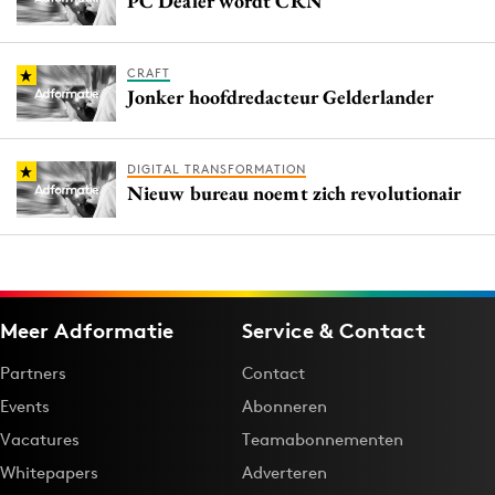
PC Dealer wordt CRN
CRAFT
Jonker hoofdredacteur Gelderlander
DIGITAL TRANSFORMATION
Nieuw bureau noemt zich revolutionair
Meer Adformatie
Service & Contact
Partners
Contact
Events
Abonneren
Vacatures
Teamabonnementen
Whitepapers
Adverteren