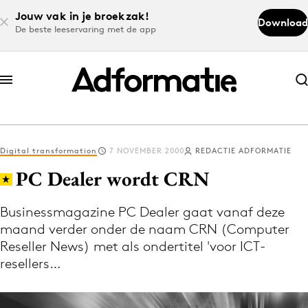
Jouw vak in je broekzak!
Download
De beste leeservaring met de app
Abonneer nu
Abonneer nu
Digital transformation
7 NOVEMBER 2000
REDACTIE ADFORMATIE
Log in
PC Dealer wordt CRN
Businessmagazine PC Dealer gaat vanaf deze
Download de app
maand verder onder de naam CRN (Computer
Volg het laatste nieuws via de Adformatie
Reseller News) met als ondertitel 'voor ICT-
Nieuws app
resellers…