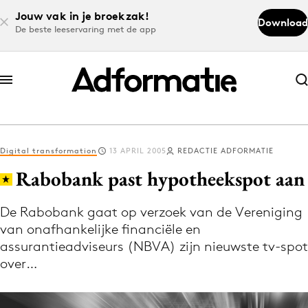
Jouw vak in je broekzak!
Download
De beste leeservaring met de app
Abonneer nu
Abonneer nu
Digital transformation
13 APRIL 2005
REDACTIE ADFORMATIE
Log in
Rabobank past hypotheekspot aan
De Rabobank gaat op verzoek van de Vereniging
Download de app
van onafhankelijke financiële en
Volg het laatste nieuws via de Adformatie
assurantieadviseurs (NBVA) zijn nieuwste tv-spot
Nieuws app
over…