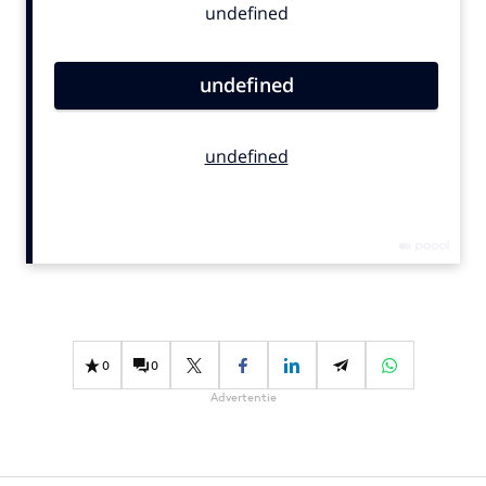
Bureaus
Campagnes
Carriere
Contentmarketing
Craft
Customer Experience
Data & Insights
Design
Digital transformation
Diversiteit
Effectiviteit
0
0
Gedragsverandering
Advertentie
Influencer marketing
Interne communicatie
Martech