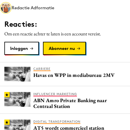
Media
Redactie Adformatie
Merkstrategie
Reacties:
PR
Programmatic
Om een reactie achter te laten is een account vereist.
Purpose Marketing
Inloggen
Abonneer nu
Reputatie & crisis
CARRIERE
Havas en WPP in mediabureau 2MV
INFLUENCER MARKETING
ABN Amro Private Banking naar
Centraal Station
DIGITAL TRANSFORMATION
AT5 wordt commercieel station