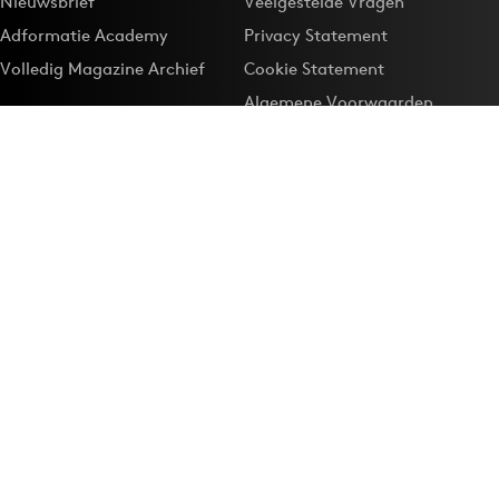
Nieuwsbrief
Veelgestelde Vragen
Adformatie Academy
Privacy Statement
Volledig Magazine Archief
Cookie Statement
Algemene Voorwaarden
Onze app
Maak Adformatie.nl je
Google-favoriet
Privacyinstellingen
Download de
Adformatie Nieuws App