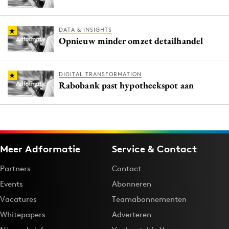
DATA & INSIGHTS
Opnieuw minder omzet detailhandel
DIGITAL TRANSFORMATION
Rabobank past hypotheekspot aan
Meer Adformatie
Service & Contact
Partners
Contact
Events
Abonneren
Vacatures
Teamabonnementen
Whitepapers
Adverteren