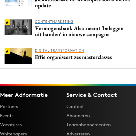
update
CONTENTMARKETING
Vermogensbank Alex neemt 'beleggen
uit handen' in nieuwe campagne
DIGITAL TRANSFORMATION
Effie organiseert zes masterclasses
Meer Adformatie
Service & Contact
Partners
Contact
Events
Abonneren
Vacatures
Teamabonnementen
Whitepapers
Adverteren