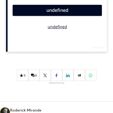
Bureaus
Campagnes
Carriere
Contentmarketing
Craft
Customer Experience
Data & Insights
Design
Digital transformation
Diversiteit
0
0
Effectiviteit
Advertentie
Gedragsverandering
Influencer marketing
Interne communicatie
Roderick Mirande
Martech