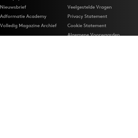
Nieuwsbrief
Veelgestelde Vragen
Adformatie Academy
Privacy Statement
Volledig Magazine Archief
Cookie Statement
Algemene Voorwaarden
Onze app
Maak Adformatie.nl je
Google-favoriet
Privacyinstellingen
Download de
Adformatie Nieuws App