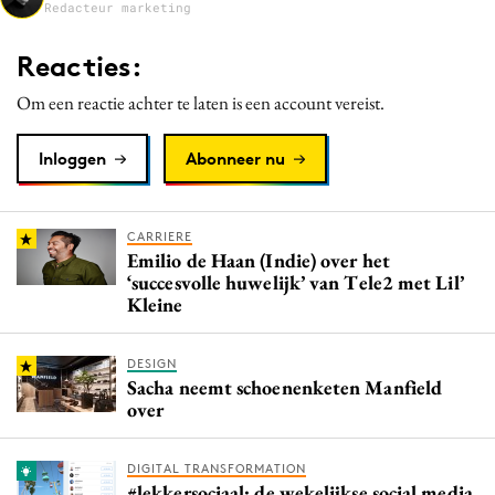
Redacteur marketing
Media
Merkstrategie
Reacties:
PR
Om een reactie achter te laten is een account vereist.
Programmatic
Purpose Marketing
Inloggen
Abonneer nu
Reputatie & crisis
CARRIERE
Emilio de Haan (Indie) over het
‘succesvolle huwelijk’ van Tele2 met Lil’
Kleine
DESIGN
Sacha neemt schoenenketen Manfield
over
DIGITAL TRANSFORMATION
#lekkersociaal: de wekelijkse social media