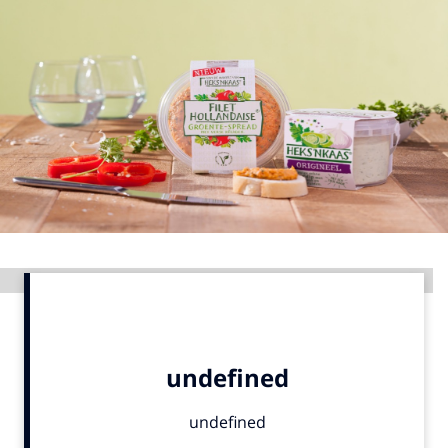
Menu
Home
9 sept: GenAI-training
12 nov: MarketingLive!
Adverteren
Events
Opleidingen
Advertentie
Vacatures
Academy
Partners
Topics
Artificial Intelligence