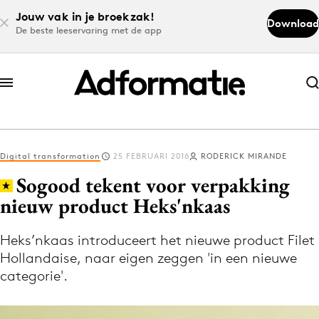
Jouw vak in je broekzak!
Download
De beste leeservaring met de app
Abonneer nu
Abonneer nu
Digital transformation
25 FEBRUARI 2016
RODERICK MIRANDE
Log in
Sogood tekent voor verpakking
nieuw product Heks'nkaas
Download de app
Volg het laatste nieuws via de Adformatie
Heks’nkaas introduceert het nieuwe product Filet
Hollandaise, naar eigen zeggen 'in een nieuwe
Nieuws app
categorie'.