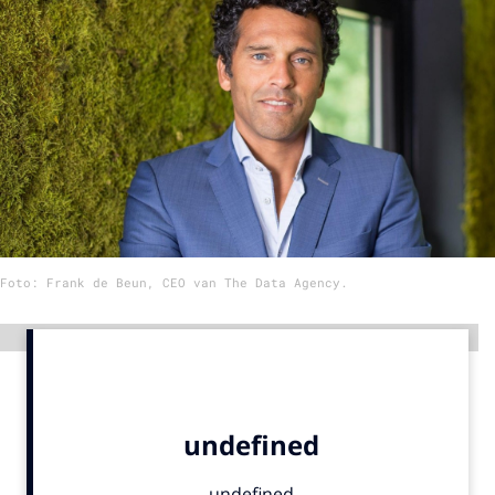
Menu
Home
9 sept: GenAI-training
12 nov: MarketingLive!
Adverteren
Events
Foto: Frank de Beun, CEO van The Data Agency.
Opleidingen
Vacatures
Advertentie
Academy
Partners
Topics
Artificial Intelligence