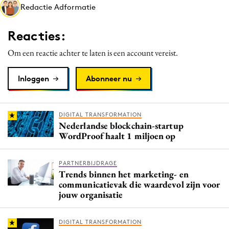
Redactie Adformatie
Media
Merkstrategie
Reacties:
PR
Om een reactie achter te laten is een account vereist.
Programmatic
Purpose Marketing
Inloggen
Abonneer nu
Reputatie & crisis
DIGITAL TRANSFORMATION
Nederlandse blockchain-startup
WordProof haalt 1 miljoen op
PARTNERBIJDRAGE
Trends binnen het marketing- en
communicatievak die waardevol zijn voor
jouw organisatie
DIGITAL TRANSFORMATION