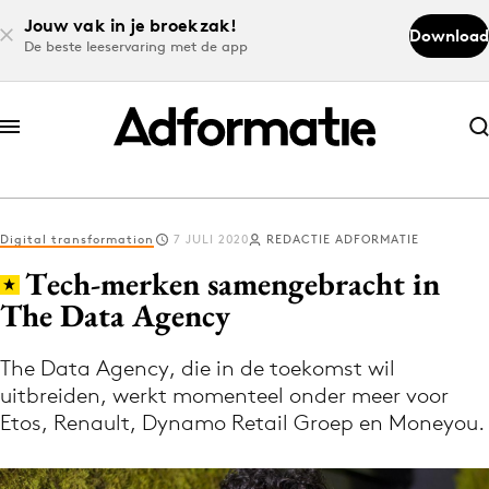
Jouw vak in je broekzak!
Download
De beste leeservaring met de app
Abonneer nu
Abonneer nu
Digital transformation
7 JULI 2020
REDACTIE ADFORMATIE
Log in
Tech-merken samengebracht in
The Data Agency
Download de app
Volg het laatste nieuws via de Adformatie
The Data Agency, die in de toekomst wil
uitbreiden, werkt momenteel onder meer voor
Nieuws app
Etos, Renault, Dynamo Retail Groep en Moneyou.