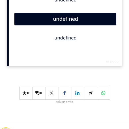
Bureaus
Campagnes
Carriere
Contentmarketing
Craft
Customer Experience
Data & Insights
Design
Digital transformation
Diversiteit
Effectiviteit
0
0
Gedragsverandering
Advertentie
Influencer marketing
Interne communicatie
Martech