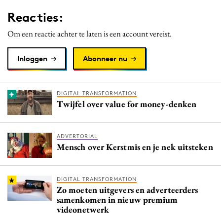
Media
Reacties:
Merkstrategie
Om een reactie achter te laten is een account vereist.
PR
Programmatic
Inloggen
Abonneer nu
Purpose Marketing
Reputatie & crisis
DIGITAL TRANSFORMATION
Twijfel over value for money-denken
ADVERTORIAL
Mensch over Kerstmis en je nek uitsteken
DIGITAL TRANSFORMATION
Zo moeten uitgevers en adverteerders
samenkomen in nieuw premium
videonetwerk