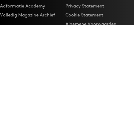
Adformatie Academy
Privacy Statement
Volledig Magazine Archief
Cookie Statement
Algemene Voorwaarden
Onze app
Maak Adformatie.nl je
Google-favoriet
Privacyinstellingen
Download de
Adformatie Nieuws App