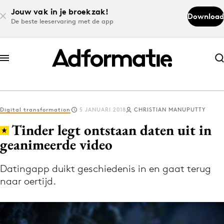
Jouw vak in je broekzak!
Download
De beste leeservaring met de app
Abonneer nu
Abonneer nu
Digital transformation
5 JANUARI 2018
CHRISTIAN MANUPUTTY
Log in
Tinder legt ontstaan daten uit in
geanimeerde video
Download de app
Volg het laatste nieuws via de Adformatie
Datingapp duikt geschiedenis in en gaat terug
naar oertijd.
Nieuws app