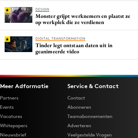
DESIGN
Monster grijpt werknemers en plaatst ze
op werkplek die ze verdienen
DIGITAL TRANSFORMATION
Tinder legt ontstaan daten uit in
geanimeerde video
Meer Adformatie
Service & Contact
Partners
Contact
Events
Abonneren
Vacatures
Teamabonnementen
Whitepapers
Adverteren
Nieuwsbrief
Veelgestelde Vragen