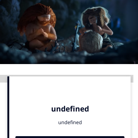
Menu
Home
9 sept: GenAI-training
12 nov: MarketingLive!
Adverteren
Events
Advertentie
Opleidingen
Vacatures
Academy
Partners
Topics
Artificial Intelligence