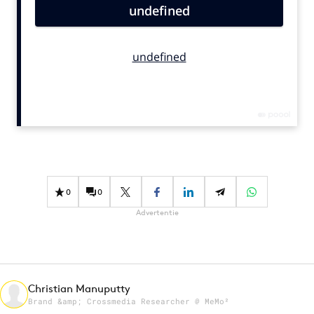
Bureaus
Campagnes
Carriere
Contentmarketing
Craft
Customer Experience
Data & Insights
Design
Digital transformation
0
0
Diversiteit
Advertentie
Effectiviteit
Gedragsverandering
Influencer marketing
Interne communicatie
Christian Manuputty
Brand &amp; Crossmedia Researcher @ MeMo²
Martech